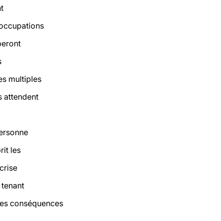
t
éoccupations
peront
s
es multiples
s attendent
personne
it les
crise
 tenant
des conséquences