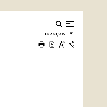
FRANÇAIS
FRANÇAIS
ENGLISH
ITALIANO
PORTUGUÊS
ESPAÑOL
DEUTSCH
POLSKI