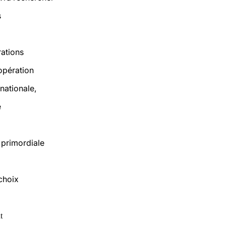
s
d
rations
opération
nationale,
e
r primordiale
choix
t