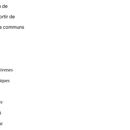
n de
rtir de
rds communs
diverses
miques
re
à
ar