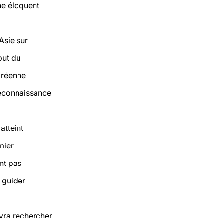
ne éloquent
Asie sur
but du
oréenne
econnaissance
tteint
mier
nt pas
à guider
vra rechercher