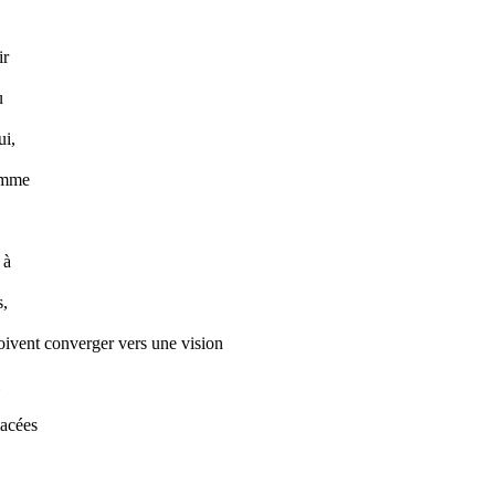
ir
u
ui,
homme
 à
s,
doivent converger vers une vision
lacées