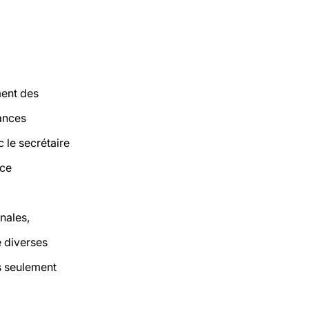
ment des
ances
le secrétaire
nce
nales,
e diverses
s seulement