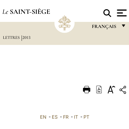
Le
SAINT-SIÈGE
FRANÇAIS
LETTRES
2013
FRANÇAIS
ENGLISH
ITALIANO
PORTUGUÊS
ESPAÑOL
DEUTSCH
POLSKI
العربيّة
EN
-
ES
-
FR
-
IT
-
PT
中文