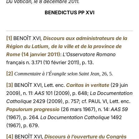
Du Vatican, le 8 décembre 2011.
BENEDICTUS PP XVI
[1]
BENOÎT XVI
,
Discours aux administrateurs de la
Région du Latium, de la ville et de la province de
Rome
(14 janvier 2011)
:
L’Osservatore Romano
français n. 3.171 (10 février 2011), p. 13.
[2]
Commentaire à l’Évangile selon Saint Jean,
26, 5
.
[3]
BENOÎT XVI, Lett. enc.
Caritas in veritate
(29 juin
2009), n. 11:
AAS
101 (2009), p. 648;
La Documentation
Catholique
2429 (2009), p. 757; cf. PAUL VI, Lett. enc.
Populorum progressio
(26 mars 1967), n. 14:
AAS 59
(1967), p. 264.
La Documentation Catholique
1492
(1967), p. 679.
[4]
BENOÎT XVI,
Discours à l’ouverture du Congrès