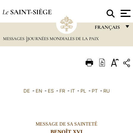
Le
SAINT-SIÈGE
FRANÇAIS
MESSAGES
JOURNÉES MONDIALES DE LA PAIX
FRANÇAIS
ENGLISH
ITALIANO
PORTUGUÊS
ESPAÑOL
DE
-
EN
-
ES
-
FR
-
IT
-
PL
-
PT
-
RU
DEUTSCH
POLSKI
العربيّة
MESSAGE DE SA SAINTETÉ
中文
BENOÎT XVI