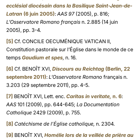
ecclésial diocésain dans la Basilique Saint-Jean-de-
Latran
(6 juin 2005)
:
AAS 97
(2005), p. 816;
L’Osservatore Romano français
n. 2.885 (14 juin
2005), pp. 3-4.
[5]
Cf. CONCILE OECUMÉNIQUE VATICAN II,
Constitution pastorale sur l’Église dans le monde de ce
temps
Gaudium et spes
,
n. 16.
[6]
Cf. BENOÎT XVI,
Discours au Reichtag
(Berlin, 22
septembre 2011)
:
L’Osservatore Romano
français n.
3.203 (29 septembre 2011), pp. 4-5.
[7]
BENOÎT XVI, Lett. enc.
Caritas in veritate,
n. 6
:
AAS
101 (2009), pp. 644-645;
La Documentation
Catholique
2429 (2009), p. 755.
[8]
Catéchisme de l’Église catholique,
n. 2304.
[9]
BENOÎT XVI,
Homélie lors de la veillée de prière au