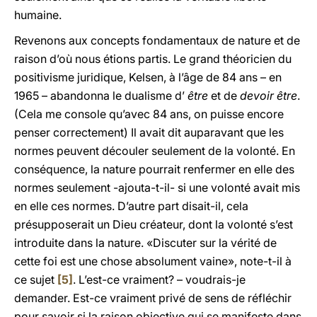
humaine.
Revenons aux concepts fondamentaux de nature et de
raison d’où nous étions partis. Le grand théoricien du
positivisme juridique, Kelsen, à l’âge de 84 ans – en
1965 – abandonna le dualisme d’
être
et de
devoir être
.
(Cela me console qu’avec 84 ans, on puisse encore
penser correctement) Il avait dit auparavant que les
normes peuvent découler seulement de la volonté. En
conséquence, la nature pourrait renfermer en elle des
normes seulement -ajouta-t-il- si une volonté avait mis
en elle ces normes. D’autre part disait-il, cela
présupposerait un Dieu créateur, dont la volonté s’est
introduite dans la nature. «Discuter sur la vérité de
cette foi est une chose absolument vaine», note-t-il à
ce sujet
[5]
. L’est-ce vraiment? – voudrais-je
demander. Est-ce vraiment privé de sens de réfléchir
pour savoir si la raison objective qui se manifeste dans