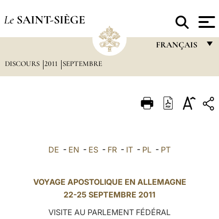
Le
SAINT-SIÈGE
FRANÇAIS
DISCOURS
2011
SEPTEMBRE
FRANÇAIS
ENGLISH
ITALIANO
PORTUGUÊS
ESPAÑOL
DE
-
EN
-
ES
-
FR
-
IT
-
PL
-
PT
DEUTSCH
POLSKI
VOYAGE APOSTOLIQUE EN ALLEMAGNE
22-25 SEPTEMBRE 2011
العربيّة
VISITE AU PARLEMENT FÉDÉRAL
中文