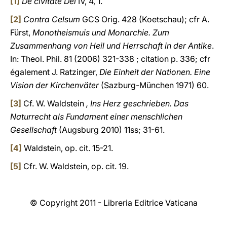
[1]
De civitate Dei
IV, 4, 1.
[2]
Contra Celsum
GCS Orig. 428 (Koetschau); cfr A.
Fürst,
Monotheismuis und Monarchie. Zum
Zusammenhang von Heil und Herrschaft in der Antike
.
In: Theol. Phil. 81
(2006) 321-338
; citation p. 336; cfr
également J. Ratzinger,
Die Einheit der Nationen. Eine
Vision der Kirchenväter
(Sazburg-München 1971) 60.
[3]
Cf. W. Waldstein
, Ins Herz geschrieben. Das
Naturrecht als Fundament einer menschlichen
Gesellschaft
(Augsburg 2010) 11ss; 31-61.
[4]
Waldstein, op. cit. 15-21.
[5]
Cfr. W. Waldstein, op. cit. 19.
© Copyright 2011 - Libreria Editrice Vaticana