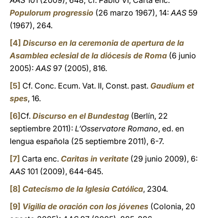
AAS
101 (2009), 648; cf. Pablo VI, Carta enc.
Populorum progressio
(26 marzo 1967), 14:
AAS
59
(1967), 264.
[4]
Discurso en la ceremonia de apertura de la
Asamblea eclesial de la diócesis de Roma
(6 junio
2005):
AAS
97 (2005), 816.
[5]
Cf. Conc. Ecum. Vat. II, Const. past.
Gaudium et
spes
, 16.
[6]
Cf.
Discurso en el Bundestag
(Berlín, 22
septiembre 2011):
L’Osservatore Romano
, ed. en
lengua española (25 septiembre 2011), 6-7.
[7]
Carta enc.
Caritas in veritate
(29 junio 2009), 6:
AAS
101 (2009), 644-645.
[8]
Catecismo de la Iglesia Católica
, 2304.
[9]
Vigilia de oración con los jóvenes
(Colonia, 20