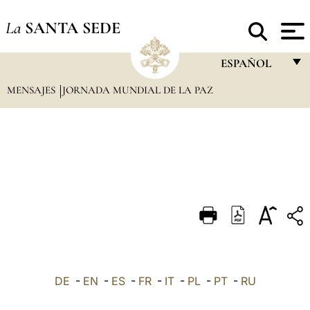
La
SANTA SEDE
ESPAÑOL
MENSAJES
JORNADA MUNDIAL DE LA PAZ
FRANÇAIS
ENGLISH
ITALIANO
PORTUGUÊS
ESPAÑOL
DEUTSCH
POLSKI
العربيّة
DE
-
EN
-
ES
-
FR
-
IT
-
PL
-
PT
-
RU
中文