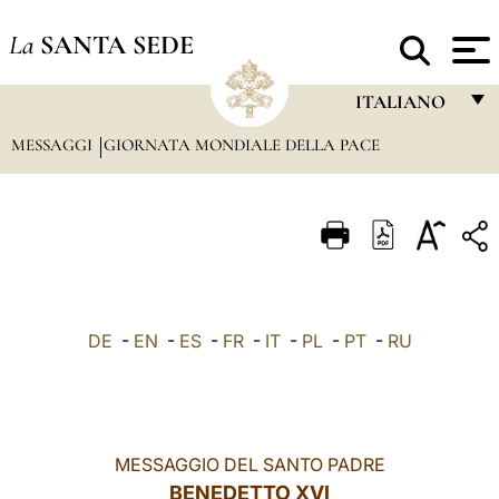
La
SANTA SEDE
ITALIANO
MESSAGGI
GIORNATA MONDIALE DELLA PACE
FRANÇAIS
ENGLISH
ITALIANO
PORTUGUÊS
ESPAÑOL
DE
-
EN
-
ES
-
FR
-
IT
-
PL
-
PT
-
RU
DEUTSCH
POLSKI
العربيّة
MESSAGGIO DEL SANTO PADRE
BENEDETTO XVI
中文