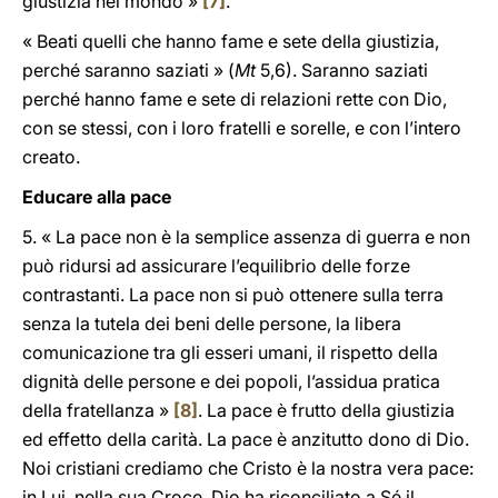
giustizia nel mondo »
[7]
.
« Beati quelli che hanno fame e sete della giustizia,
perché saranno saziati » (
Mt
5,6). Saranno saziati
perché hanno fame e sete di relazioni rette con Dio,
con se stessi, con i loro fratelli e sorelle, e con l’intero
creato.
Educare alla pace
5. « La pace non è la semplice assenza di guerra e non
può ridursi ad assicurare l’equilibrio delle forze
contrastanti. La pace non si può ottenere sulla terra
senza la tutela dei beni delle persone, la libera
comunicazione tra gli esseri umani, il rispetto della
dignità delle persone e dei popoli, l’assidua pratica
della fratellanza »
[8]
. La pace è frutto della giustizia
ed effetto della carità. La pace è anzitutto dono di Dio.
Noi cristiani crediamo che Cristo è la nostra vera pace:
in Lui, nella sua Croce, Dio ha riconciliato a Sé il