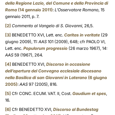
della Regione Lazio, del Comune e della Provincia di
Roma
(14 gennaio 2011)
:
L’Osservatore Romano,
15
gennaio 2011, p. 7.
[2]
Commento al Vangelo di S. Giovanni,
26,5.
[3]
BENEDETTO XVI, Lett. enc.
Caritas in veritate
(29
giugno 2009), 11:
AAS
101 (2009), 648; cfr PAOLO VI,
Lett. enc.
Populorum progressio
(26 marzo 1967), 14:
AAS
59 (1967), 264.
[4]
BENEDETTO XVI,
Discorso in occasione
dell’apertura del Convegno ecclesiale diocesano
nella Basilica di san Giovanni in Laterano
(6 giugno
2005)
:
AAS
97 (2005), 816.
[5]
Cfr CONC. ECUM. VAT. II, Cost.
Gaudium et spes
,
16.
[6]
Cfr BENEDETTO XVI,
Discorso al Bundestag