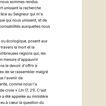
us nous sommes rendus
ort unissant la recherche
 grâce au Seigneur qui m'a
que qui nous unissent, et de
ponsabilités auxquelles nous
ue ou écologique, posent aux
ravers la mort et la
ombreuses régions qui, les
n en mesure d'appauvrir
s le devoir d'offrir à
bles de se rassembler malgré
e l'avenir de
harité, comme nous l'a
nde croie »
(Jn
17, 21). C'est
e a été appelée au ministère
 eu à cœur la question du