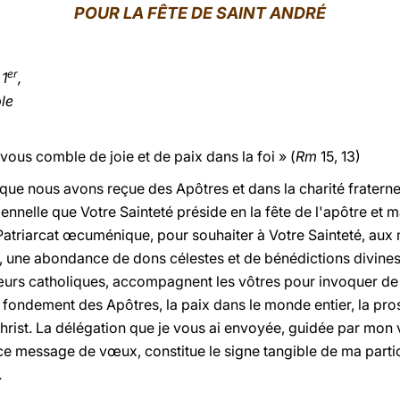
POUR LA FÊTE DE SAINT ANDRÉ
er
 1
,
le
vous comble de joie et de paix dans la foi » (
Rm
15, 13)
ue nous avons reçue des Apôtres et dans la charité fraternell
ennelle que Votre Sainteté préside en la fête de l'apôtre et m
u Patriarcat œcuménique, pour souhaiter à Votre Sainteté, a
es, une abondance de dons célestes et de bénédictions divines
sœurs catholiques, accompagnent les vôtres pour invoquer de 
le fondement des Apôtres, la paix dans le monde entier, la prosp
hrist. La délégation que je vous ai envoyée, guidée par mon 
 ce message de vœux, constitue le signe tangible de ma partici
.