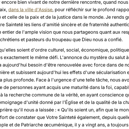
r encore bien vivant de notre dernière rencontre, quand no
aix,
dans la ville d'Assise
, pour réfléchir sur le profond rapp
é et celle de la paix et de la justice dans le monde. Je rends
 Sainteté les liens d'amitié sincère et de fraternité authenti
entier de l'ample vision que nous partageons quant aux res
hrétiens et pasteurs du troupeau que Dieu nous a confié.
qu'elles soient d'ordre culturel, social, économique, politiq
s exactement le même défi. L'annonce du mystère du salut à t
 a aujourd'hui besoin d'être renouvelée avec force dans de n
umière et subissent aujourd'hui les effets d'une sécularisatio
plus profonde. Face à l'urgence d'une telle tâche, nous avon
age de personnes ayant acquis une maturité dans la foi, capa
 à la recherche commune de la vérité, en ayant conscience qu
moignage d'unité donné par l'Église et de la qualité de la c
rière qu'il nous a laissée : « Qu'ils soient un, afin que le mo
fort de constater que Votre Sainteté également, depuis quell
le et de Patriarche œcuménique, il y a vingt ans, a toujours