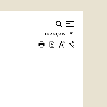
FRANÇAIS
FRANÇAIS
ENGLISH
ITALIANO
PORTUGUÊS
ESPAÑOL
DEUTSCH
POLSKI