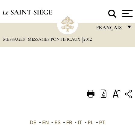
Le
SAINT-SIÈGE
FRANÇAIS
MESSAGES
MESSAGES PONTIFICAUX
2012
FRANÇAIS
ENGLISH
ITALIANO
PORTUGUÊS
ESPAÑOL
DEUTSCH
POLSKI
العربيّة
DE
-
EN
-
ES
-
FR
-
IT
-
PL
-
PT
中文