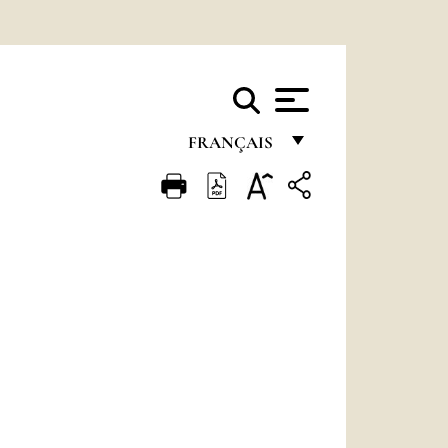
FRANÇAIS
FRANÇAIS
ENGLISH
ITALIANO
PORTUGUÊS
ESPAÑOL
DEUTSCH
POLSKI