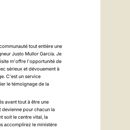
العربيّة
中文
LATINE
e communauté tout entière une
igneur Justo Mullor García. Je
visite m'offre l'opportunité de
avec sérieux et dévouement à
ge. C'est un service
tier le témoignage de la
s avant tout à être une
 et devienne pour chacun la
oit le centre vital, la
us accomplirez le ministère