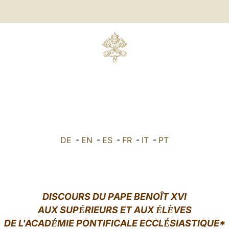
DE
-
EN
-
ES
-
FR
-
IT
-
PT
DISCOURS DU PAPE BENOÎT XVI
AUX SUP
RIEURS ET AUX
L
VES
É
É
È
DE L'ACAD
MIE PONTIFICALE ECCL
SIASTI
QUE*
É
É