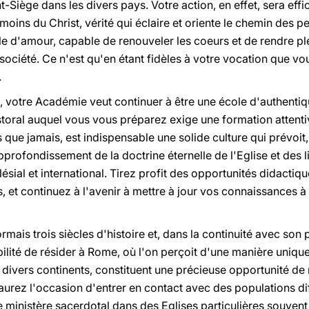
t-Siège dans les divers pays. Votre action, en effet, sera ef
moins du Christ, vérité qui éclaire et oriente le chemin des 
e d'amour, capable de renouveler les coeurs et de rendre p
société. Ce n'est qu'en étant fidèles à votre vocation que v
.
e, votre Académie veut continuer à être une école d'authenti
astoral auquel vous vous préparez exige une formation atten
s que jamais, est indispensable une solide culture qui prévoit,
profondissement de la doctrine éternelle de l'Eglise et des li
ésial et international. Tirez profit des opportunités didactiqu
, et continuez à l'avenir à mettre à jour vos connaissances à 
is trois siècles d'histoire et, dans la continuité avec son 
bilité de résider à Rome, où l'on perçoit d'une manière unique l
divers continents, constituent une précieuse opportunité de no
urez l'occasion d'entrer en contact avec des populations diff
le ministère sacerdotal dans des Eglises particulières souvent