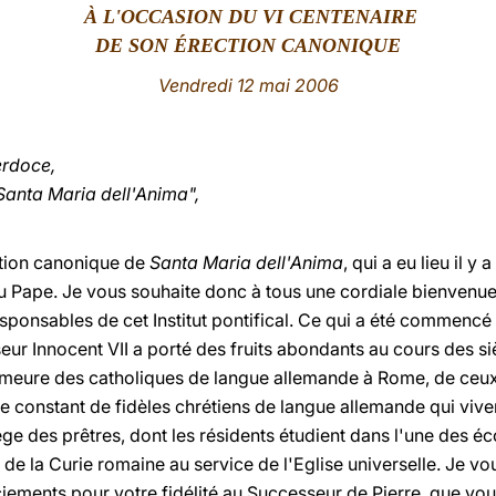
À L'OCCASION DU VI CENTENAIRE
DE SON ÉRECTION CANONIQUE
Vendredi 12 mai 2006
erdoce,
anta Maria dell'Anima",
tion canonique de
Santa Maria dell'Anima
, qui a eu lieu il y
 Pape. Je vous souhaite donc à tous une cordiale bienvenue ic
 responsables de cet Institut pontifical. Ce qui a été commenc
r Innocent VII a porté des fruits abondants au cours des sièc
demeure des catholiques de langue allemande à Rome, de ceux qu
e constant de fidèles chrétiens de langue allemande qui vivent
e des prêtres, dont les résidents étudient dans l'une des éc
n de la Curie romaine au service de l'Eglise universelle. Je vo
iements pour votre fidélité au Successeur de Pierre, que vou