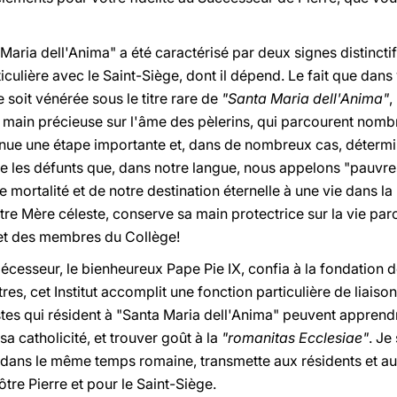
a Maria dell'Anima" a été caractérisé par deux signes distincti
ticulière avec le Saint-Siège, dont il dépend. Le fait que dans 
soit vénérée sous le titre rare de
"Santa Maria dell'Anima"
,
main précieuse sur l'âme des pèlerins, qui parcourent nombr
nue une étape importante et, dans de nombreux cas, déterm
le les défunts que, dans notre langue, nous appelons "pauvre
 mortalité et de notre destination éternelle à une vie dans la
otre Mère céleste, conserve sa main protectrice sur la vie p
 et des membres du Collège!
cesseur, le bienheureux Pape Pie IX, confia à la fondation de
res, cet Institut accomplit une fonction particulière de liaison
tes qui résident à "Santa Maria dell'Anima" peuvent apprendr
 sa catholicité, et trouver goût à la
"romanitas Ecclesiae"
. Je
t dans le même temps romaine, transmette aux résidents et au
tre Pierre et pour le Saint-Siège.