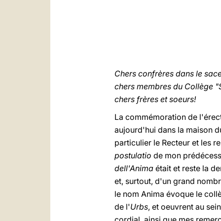
Chers confrères dans le sac
chers membres du Collège "S
chers frères et soeurs!
La commémoration de l'érec
aujourd'hui dans la maison du
particulier le Recteur et les
postulatio
de mon prédécesseu
dell'Anima
était et reste la 
et, surtout, d'un grand nombr
le nom Anima évoque le collèg
de l'
Urbs
, et oeuvrent au sei
cordial, ainsi que mes remerc