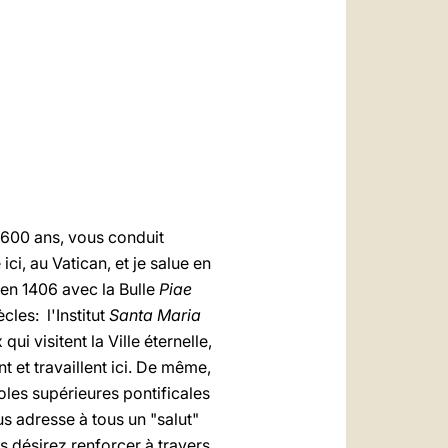
العربيّة
中文
LATINE
 a 600 ans, vous conduit
i, au Vatican, et je salue en
é en 1406 avec la Bulle
Piae
les: l'Institut
Santa Maria
i visitent la Ville éternelle,
 et travaillent ici. De même,
oles supérieures pontificales
us adresse à tous un "salut"
s désirez renforcer à travers