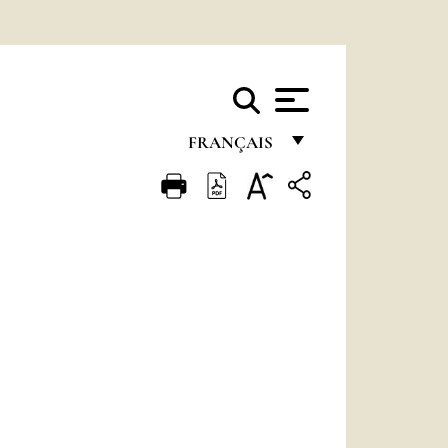
FRANÇAIS
FRANÇAIS
ENGLISH
ITALIANO
PORTUGUÊS
ESPAÑOL
DEUTSCH
POLSKI