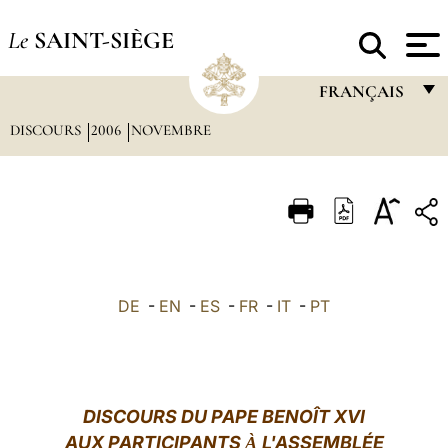
Le
SAINT-SIÈGE
FRANÇAIS
DISCOURS
2006
NOVEMBRE
FRANÇAIS
ENGLISH
ITALIANO
PORTUGUÊS
ESPAÑOL
DE
-
EN
-
ES
-
FR
-
IT
-
PT
DEUTSCH
POLSKI
العربيّة
DISCOURS DU PAPE BENOÎT XVI
AUX PARTICIPANTS
L'ASSEMBLÉE
À
中文