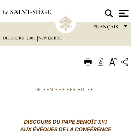
Le
SAINT-SIÈGE
FRANÇAIS
DISCOURS
2006
NOVEMBRE
FRANÇAIS
ENGLISH
ITALIANO
PORTUGUÊS
ESPAÑOL
DE
-
EN
-
ES
-
FR
-
IT
-
PT
DEUTSCH
POLSKI
العربيّة
DISCOURS DU PAPE BENO
ÎT XVI
AUX ÉVÊQUES DE LA CONFÉRENCE
中文