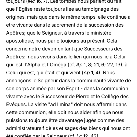
toujours (
Mc
16, 7). Les tombes nous parlent du fait
que l'Eglise reste toujours liée au témoignage des
origines, mais que dans le même temps, elle continue à
être vivante dans le sacrement de la succession des
Apôtres; que le Seigneur, à travers le ministère
apostolique, nous parle toujours au présent. Cela
concerne notre devoir en tant que Successeurs des
Apôtres: nous vivons dans le lien qui nous lie à Celui
qui est l'Alpha et l'Oméga (cf.
Ap
1, 8; 21, 6; 22, 13), à
Celui qui est, qui était et qui vient (
Ap
1, 4). Nous
annonçons le Seigneur dans la communauté vivante de
son corps animée par son Esprit - dans la communion
vivante avec le Successeur de Pierre et le Collège des
Evêques. La visite "ad limina" doit nous affermir dans
cette communion; elle doit nous aider afin que nous
puissions toujours être davantage jugés comme des
administrateurs fidèles et sages des biens qui nous ont
été confiés par le Seigneur (cf.
Lc
12, 42).