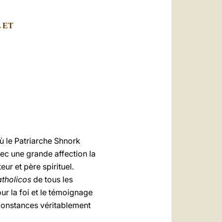
العربيّة
中文
 ET
LATINE
ù le Patriarche Shnork
vec une grande affection la
r et père spirituel.
tholicos
de tous les
ur la foi et le témoignage
constances véritablement