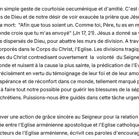
un simple geste de courtoisie oecuménique et d'amitié. C'est
e Dieu et de notre désir de voir exaucée la prière que Jésu
sa mort: "Afin que tous soient un. Comme toi, Père, tu es en m
monde croie que tu m'as envoyé" (
Jn
17, 21). Jésus a donné sa 
ils dispersés de Dieu, pour abattre les murs de division. A tra
porés dans le Corps du Christ, l'Eglise. Les divisions tragi
les du Christ contredisent ouvertement la volonté du Seigneu
de et nuisent à la cause la plus sainte, la prédication de l'E
 Précisément en vertu du témoignage de leur foi et de leur amo
espérance et de réconfort dans ce monde, tellement marqué par
faire tout notre possible pour guérir les blessures de la sép
 chrétiens. Puissions-nous être guidés dans cette tâche urgent
ever une action de grâce sincère au Seigneur pour la relation 
 entre l'Eglise arménienne apostolique et l'Eglise catholique
teurs de l'Eglise arménienne, écrivit ces paroles d'encoura