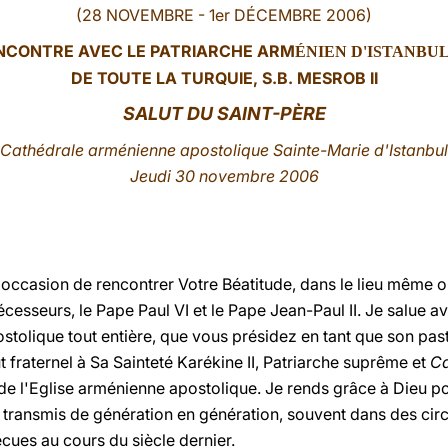
(28 NOVEMBRE - 1er DÉCEMBRE 2006)
NCONTRE AVEC LE PATRIARCHE ARM
ÉNIEN D'ISTANBUL
DE TOUTE LA TURQUIE, S.B. MESROB II
SALUT
DU SAINT-PÈRE
Cathédrale arménienne apostolique Sainte-Marie d'Istanbul
Jeudi 30 novembre 2006
 occasion de rencontrer Votre Béatitude, dans le lieu même o
écesseurs, le Pape Paul VI et le Pape Jean-Paul II. Je salue a
lique tout entière, que vous présidez en tant que son pasteu
fraternel à Sa Sainteté Karékine II, Patriarche suprême et
Ca
 de l'Eglise arménienne apostolique. Je rends grâce à Dieu po
 transmis de génération en génération, souvent dans des cir
écues au cours du siècle dernier.