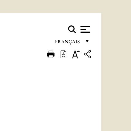
FRANÇAIS
FRANÇAIS
ENGLISH
ITALIANO
PORTUGUÊS
ESPAÑOL
DEUTSCH
POLSKI