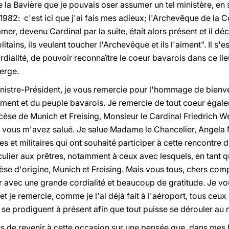
 la Bavière que je pouvais oser assumer un tel ministère, en
1982: c'est ici que j'ai fais mes adieux; l'Archevêque de la 
er, devenu Cardinal par la suite, était alors présent et il dé
ains, ils veulent toucher l'Archevêque et ils l'aiment". Il s'e
ordialité, de pouvoir reconnaître le coeur bavarois dans ce li
ierge.
 Ministre-Président, je vous remercie pour l'hommage de bie
ent et du peuple bavarois. Je remercie de tout coeur égal
èse de Munich et Freising, Monsieur le Cardinal Friedrich We
 vous m'avez salué. Je salue Madame le Chancelier, Angela M
les et militaires qui ont souhaité participer à cette rencontre 
iculier aux prêtres, notamment à ceux avec lesquels, en tant qu
se d'origine, Munich et Freising. Mais vous tous, chers compa
er avec une grande cordialité et beaucoup de gratitude. Je v
t je remercie, comme je l'ai déjà fait à l'aéroport, tous ceux 
ui se prodiguent à présent afin que tout puisse se dérouler au 
 de revenir à cette occasion sur une pensée que, dans mes 