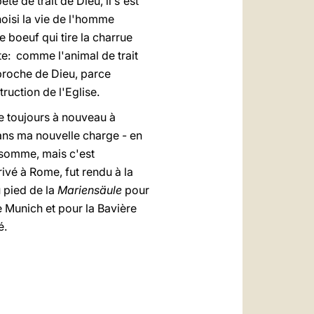
e de trait de Dieu, il s'est
hoisi la vie de l'homme
ve boeuf qui tire la charrue
uite: comme l'animal de trait
s proche de Dieu, parce
ruction de l'Eglise.
e toujours à nouveau à
dans ma nouvelle charge - en
 somme, mais c'est
rivé à Rome, fut rendu à la
 pied de la
Mariensäule
pour
e Munich et pour la Bavière
é.