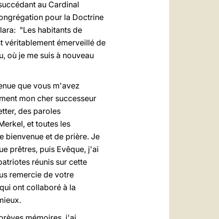
 succédant au Cardinal
Congrégation pour la Doctrine
clara: "Les habitants de
st véritablement émerveillé de
eu, où je me suis à nouveau
nvenue que vous m'avez
ement mon cher successeur
tter, des paroles
erkel, et toutes les
de bienvenue et de prière. Je
e prêtres, puis Evêque, j'ai
triotes réunis sur cette
ous remercie de votre
qui ont collaboré à la
mieux.
brèves mémoires, j'ai