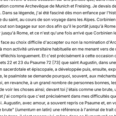
tion comme Archevêque de Munich et Freising. Je devais de
u. Dans sa légende, j'ai été fasciné dès mon enfance par l'hist
le du saint, au cours de son voyage dans les Alpes. Corbinien
tout son bagage sur son dos afin qu'il le portât jusqu'à Rome.
jusqu'à Rome, et ce n'est qu'une fois arrivé que Corbinien le l
i face au choix difficile d'accepter ou non la nomination d'
r à mon activité universitaire habituelle en me menant vers de
 réfléchis longuement. Et c'est précisément à cette occasion
rsets 22 et 23 du Psaume 72 [73] que saint Augustin, dans une 
on sacerdotale et épiscopale, a développée puis, ensuite, e
, le psalmiste se demande pourquoi, souvent, aux méchant
oi, en revanche, à un grand nombre de personnes bonnes, les 
 de voir les choses ainsi; devant toi j'étais comme une brute,
et j'ai compris que c'est précisément dans mes difficultés que 
oi. Augustin, avec amour, a souvent repris ce Psaume et, en 
 brute" (
iumentum
en latin) une référence à l'animal de trait q