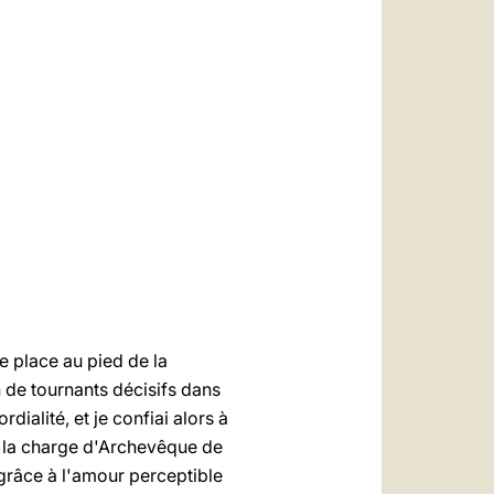
العربيّة
中文
LATINE
e place au pied de la
n de tournants décisifs dans
rdialité, et je confiai alors à
 à la charge d'Archevêque de
 grâce à l'amour perceptible