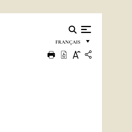
FRANÇAIS
FRANÇAIS
ENGLISH
ITALIANO
PORTUGUÊS
ESPAÑOL
DEUTSCH
POLSKI