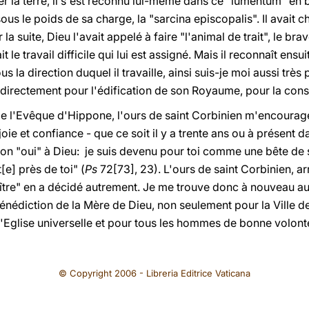
r la terre, il s'est reconnu lui-même dans ce "iumentum" en bêt
 le poids de sa charge, la "sarcina episcopalis". Il avait c
 la suite, Dieu l'avait appelé à faire "l'animal de trait", le bra
 le travail difficile qui lui est assigné. Mais il reconnaît ens
s la direction duquel il travaille, ainsi suis-je moi aussi trè
s directement pour l'édification de son Royaume, pour la const
de l'Evêque d'Hippone, l'ours de saint Corbinien m'encourag
ie et confiance - que ce soit il y a trente ans ou à présent 
on "oui" à Dieu: je suis devenu pour toi comme une bête de
[e] près de toi" (
Ps
72[73], 23). L'ours de saint Corbinien, ar
aître" en a décidé autrement. Je me trouve donc à nouveau au
 Bénédiction de la Mère de Dieu, non seulement pour la Ville d
l'Eglise universelle et pour tous les hommes de bonne volont
© Copyright 2006 - Libreria Editrice Vaticana