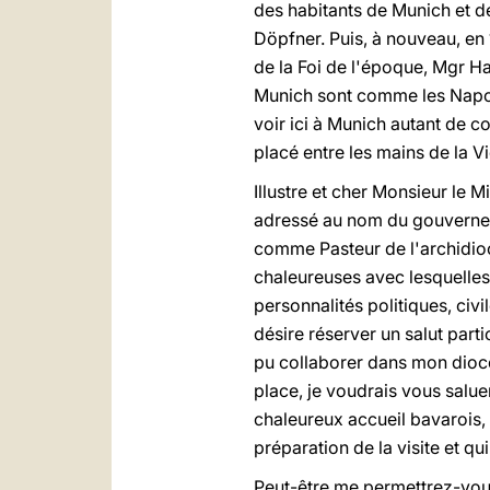
des habitants de Munich et de
Döpfner. Puis, à nouveau, en 
de la Foi de l'époque, Mgr Ham
Munich sont comme les Napolit
voir ici à Munich autant de c
placé entre les mains de la V
Illustre et cher Monsieur le
adressé au nom du gouvernem
comme Pasteur de l'archidioc
chaleureuses avec lesquelles
personnalités politiques, civi
désire réserver un salut part
pu collaborer dans mon diocè
place, je voudrais vous salu
chaleureux accueil bavarois, e
préparation de la visite et q
Peut-être me permettrez-vous