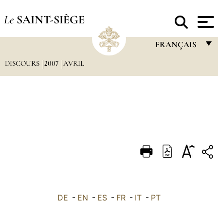
Le
SAINT-SIÈGE
FRANÇAIS
DISCOURS
2007
AVRIL
FRANÇAIS
ENGLISH
ITALIANO
PORTUGUÊS
ESPAÑOL
DEUTSCH
POLSKI
العربيّة
DE
-
EN
-
ES
-
FR
-
IT
-
PT
中文