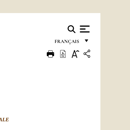
FRANÇAIS
FRANÇAIS
ENGLISH
ITALIANO
PORTUGUÊS
ESPAÑOL
DEUTSCH
ALE
POLSKI