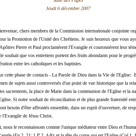
Salle des Papes
Jeudi 6 décembre 2007
bienvenue, chers membres de la Commission internationale conjointe orga
pour la Promotion de l'Unité des Chrétiens. Je suis heureux que vous ay
 Apôtres Pierre et Paul proclamèrent l'Evangile et couronnèrent leur té
 le souhait que vos entretiens portent des fruits abondants pour le progr
ation entre les catholiques et les baptistes.
 cette phase de contacts - La Parole de Dieu dans la Vie de l'Eglise: E
men de sujets aussi controversés d'un point de vue historique que la relati
s sacrements, la place de Marie dans la communion de l'Eglise et la nat
'Eglise. Si notre souhait de réconciliation et de plus grande fraternité entr
t besoin d'être affrontés ensemble, dans un esprit d'ouverture, de respec
e l'Evangile de Jésus Christ.
st, nous le reconnaissons comme l'unique médiateur entre Dieu et l'hum
'angle (
Ep
2, 21; 1
P
2, 4-8); et la tête du corps qui est l'Eglise (
Col
1, 