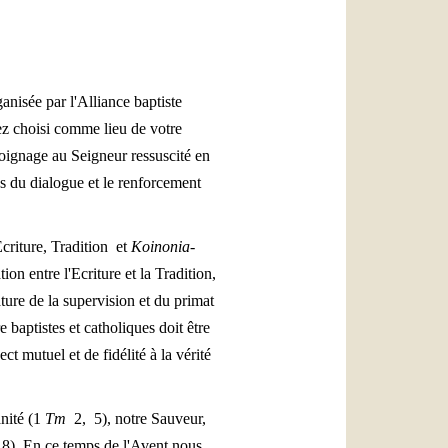
العربيّة
中文
LATINE
nisée par l'Alliance baptiste
ez choisi comme lieu de votre
moignage au Seigneur ressuscité en
ès du dialogue et le renforcement
criture, Tradition et
Koinonia
-
on entre l'Ecriture et la Tradition,
ure de la supervision et du primat
e baptistes et catholiques doit être
t mutuel et de fidélité à la vérité
anité (1
Tm
2, 5), notre Sauveur,
18). En ce temps de l'Avent nous