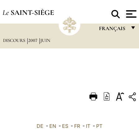
Le
SAINT-SIÈGE
FRANÇAIS
DISCOURS
2007
JUIN
FRANÇAIS
ENGLISH
ITALIANO
PORTUGUÊS
ESPAÑOL
DEUTSCH
POLSKI
العربيّة
DE
-
EN
-
ES
-
FR
-
IT
-
PT
中文