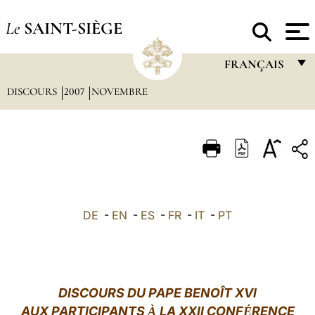
Le
SAINT-SIÈGE
FRANÇAIS
DISCOURS
2007
NOVEMBRE
FRANÇAIS
ENGLISH
ITALIANO
PORTUGUÊS
ESPAÑOL
DE
-
EN
-
ES
-
FR
-
IT
-
PT
DEUTSCH
POLSKI
العربيّة
DISCOURS DU PAPE BENOÎT XVI
AUX PARTICIPANTS
LA XXII CONF
RENCE
À
中文
É