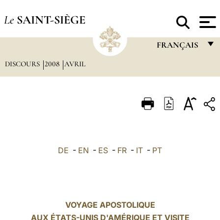
Le
SAINT-SIÈGE
FRANÇAIS
DISCOURS
2008
AVRIL
FRANÇAIS
ENGLISH
ITALIANO
PORTUGUÊS
ESPAÑOL
DE
-
EN
-
ES
-
FR
-
IT
-
PT
DEUTSCH
POLSKI
العربيّة
VOYAGE APOSTOLIQUE
AUX ÉTATS-UNIS D'AMÉRIQUE ET VISITE
中文