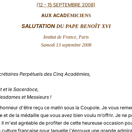
(12 - 15 SEPTEMBRE 2008)
AUX ACAD
ÉMICIENS
SALUTATION
DU PAPE BENOÎT XVI
Institut de France, Paris
Samedi 13 septembre
2008
rétaires Perpétuels des Cinq Académies,
t et le Sacerdoce,
esdames et Messieurs !
 honneur d'être reçu ce matin sous la Coupole. Je vous reme
ie et de la médaille que vous avez bien voulu m’offrir. Je ne 
Il m'est agréable de profiter de cette heureuse occasion pour
a culture française pour laquelle j'éprouve une grande admi