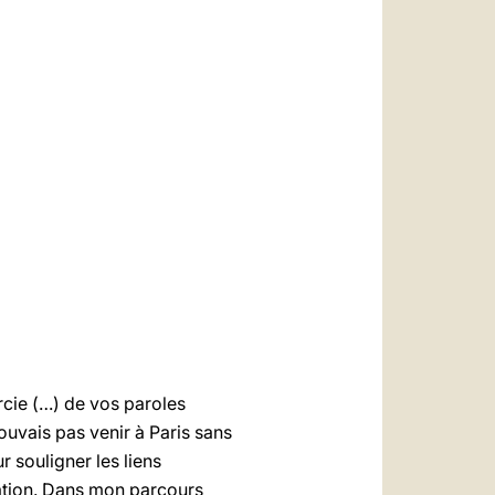
العربيّة
中文
LATINE
rcie (…) de vos paroles
pouvais pas venir à Paris sans
 souligner les liens
ration. Dans mon parcours