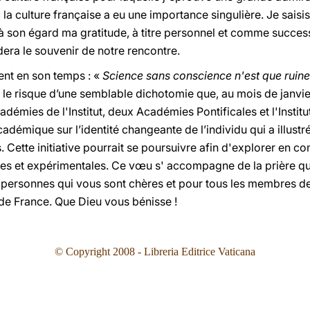
c la culture française a eu une importance singulière. Je saisi
 son égard ma gratitude, à titre personnel et comme success
era le souvenir de notre rencontre.
ment en son temps : «
Science sans conscience n'est que ruine
r le risque d’une semblable dichotomie que, au mois de janvier
adémies de l'Institut, deux Académies Pontificales et l'Instit
démique sur l’identité changeante de l’individu qui a illustré 
s. Cette initiative pourrait se poursuivre afin d'explorer en
es et expérimentales. Ce vœu s' accompagne de la prière que
 personnes qui vous sont chères et pour tous les membres d
t de France. Que Dieu vous bénisse !
© Copyright 2008 - Libreria Editrice Vaticana