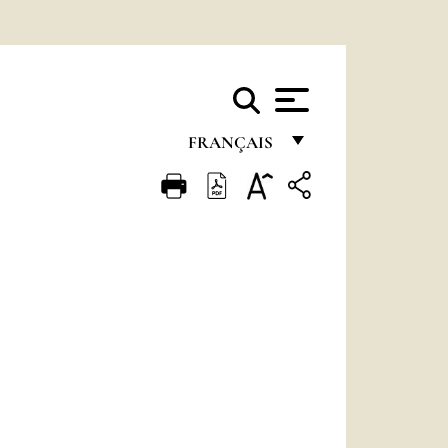
FRANÇAIS
FRANÇAIS
ENGLISH
ITALIANO
PORTUGUÊS
ESPAÑOL
DEUTSCH
POLSKI