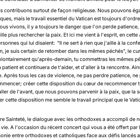
us contribuons surtout de façon religieuse. Nous pouvons éga
iques, mais le travail essentiel du Vatican est toujours d'ordr
us vivons, il y a toujours le danger que l'on perde patience,
uille plus rechercher la paix. Et ici me vient à l'esprit, en cet
sonnes qui lui disaient: "Il ne sert à rien que j'aille à la conf
n, je suis certain de retomber dans les mêmes péchés", le cu
e volontairement qu'après-demain, tu commettras les mêmes pé
patient et continuera de t'aider, et d'aller à ta rencontre. A
ce. Après tous les cas de violence, ne pas perdre patience, n
ommencer; créer cette disposition du cœur de recommencer t
ler de l'avant, que nous pouvons parvenir à la paix, que la so
er cette disposition me semble le travail principal que le Vat
re Sainteté, le dialogue avec les orthodoxes a accompli de
 la vie. A l'occasion du récent concert qui vous a été offert pa
onie entre orthodoxes et catholiques face aux défis lancés 