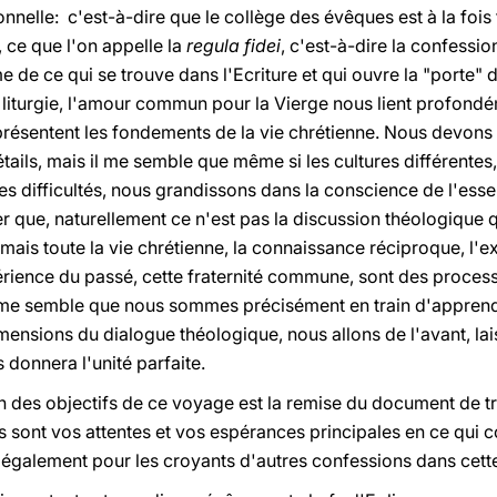
nelle: c'est-à-dire que le collège des évêques est à la fois
u, ce que l'on appelle la
regula fidei
, c'est-à-dire la confessio
de ce qui se trouve dans l'Ecriture et qui ouvre la "porte" de 
 liturgie, l'amour commun pour la Vierge nous lient profondém
eprésentent les fondements de la vie chrétienne. Nous devons
ails, mais il me semble que même si les cultures différentes, 
s difficultés, nous grandissons dans la conscience de l'essent
er que, naturellement ce n'est pas la discussion théologique qui
ais toute la vie chrétienne, la connaissance réciproque, l'ex
érience du passé, cette fraternité commune, sont des proces
l me semble que nous sommes précisément en train d'apprend
imensions du dialogue théologique, nous allons de l'avant, lai
donnera l'unité parfaite.
n des objectifs de ce voyage est la remise du document de 
s sont vos attentes et vos espérances principales en ce qui 
également pour les croyants d'autres confessions dans cett