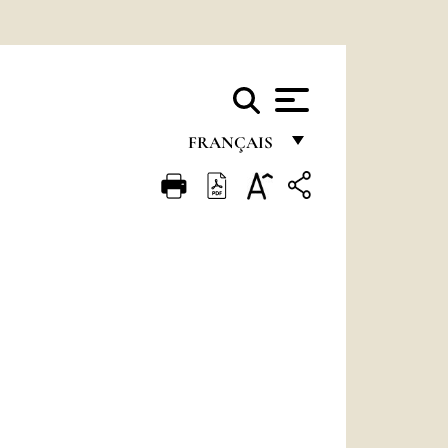
FRANÇAIS
FRANÇAIS
ENGLISH
ITALIANO
PORTUGUÊS
ESPAÑOL
DEUTSCH
POLSKI