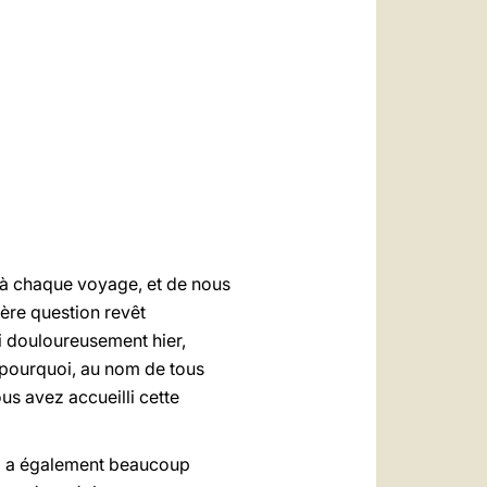
العربيّة
中文
LATINE
 à chaque voyage, et de nous
ière question revêt
i douloureusement hier,
 pourquoi, au nom de tous
s avez accueilli cette
ui a également beaucoup