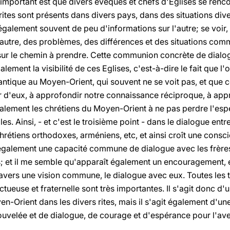
important est que divers évêques et chefs d'Eglises se renco
ites sont présents dans divers pays, dans des situations diver
également souvent de peu d'informations sur l'autre; se voir, 
'autre, des problèmes, des différences et des situations co
 sur le chemin à prendre. Cette communion concrète de dialog
lement la visibilité de ces Eglises, c'est-à-dire le fait que l'
antique au Moyen-Orient, qui souvent ne se voit pas, et que ce
d'eux, à approfondir notre connaissance réciproque, à appr
également les chrétiens du Moyen-Orient à ne pas perdre l'esp
les. Ainsi, - et c'est le troisième point - dans le dialogue ent
chrétiens orthodoxes, arméniens, etc, et ainsi croît une con
 également une capacité commune de dialogue avec les frère
s; et il me semble qu'apparaît également un encouragement, e
ravers une vision commune, le dialogue avec eux. Toutes les 
ctueuse et fraternelle sont très importantes. Il s'agit donc d'
n-Orient dans les divers rites, mais il s'agit également d'u
ouvelée et de dialogue, de courage et d'espérance pour l'ave