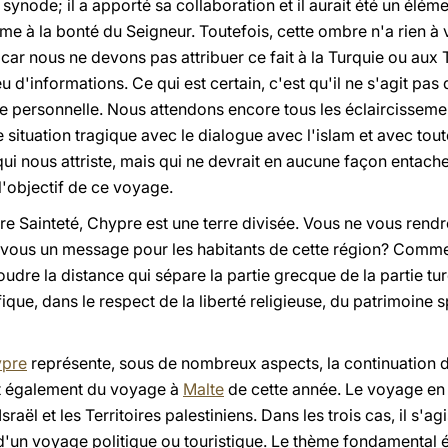
synode; il a apporté sa collaboration et il aurait été un élém
e à la bonté du Seigneur. Toutefois, cette ombre n'a rien à
 car nous ne devons pas attribuer ce fait à la Turquie ou aux 
d'informations. Ce qui est certain, c'est qu'il ne s'agit pas 
faire personnelle. Nous attendons encore tous les éclaircisse
ituation tragique avec le dialogue avec l'islam et avec toute
qui nous attriste, mais qui ne devrait en aucune façon entache
 l'objectif de ce voyage.
re Sainteté, Chypre est une terre divisée. Vous ne vous rendr
-vous un message pour les habitants de cette région? Comm
soudre la distance qui sépare la partie grecque de la partie tu
que, dans le respect de la liberté religieuse, du patrimoine sp
ypre
représente, sous de nombreux aspects, la continuation 
 également du voyage à
Malte
de cette année. Le voyage en 
Israël et les Territoires palestiniens. Dans les trois cas, il s'
s d'un voyage politique ou touristique. Le thème fondamental ét