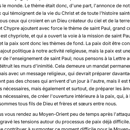
s le monde. Le thème était donc, d'une part, l'annonce de not
x qui témoignent de la vie du Christ et de toute l'histoire sainte
s ceux qui croient en un Dieu créateur du ciel et de la terre
t Chypre ajoutent avec force le thème de saint Paul, grand cr
est chypriote, et qui a ouvert la voie à la mission de saint Pa
 et la paix sont donc les thèmes de fond. La paix doit être co
 ajout politique à notre activité religieuse, mais la paix est u
œur de l'enseignement de saint Paul; nous pensons à la Lettre 
 détruit les murs d'inimitié. Cela demeure un mandat permanent
ais avec un message religieux, qui devrait préparer davanta
ont pas des choses qui arrivent d'un jour à l'autre, mais il es
es nécessaires, mais également et surtout, de préparer les âm
nécessaires, de créer l'ouverture intérieure à la paix, qui, à l
sommes tous fils de Dieu et frères et sœurs entre nous.
s vous rendez au Moyen-Orient peu de temps après l'attaque
aggravé les tensions autour du processus de paix déjà difficil
se contribuer à surmonter ce moment difficile pour le Moyen