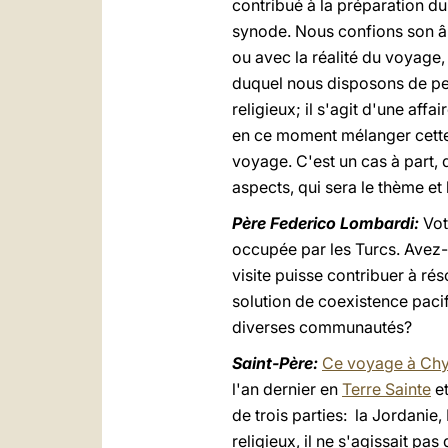
contribué à la préparation du 
synode. Nous confions son âm
ou avec la réalité du voyage,
duquel nous disposons de peu 
religieux; il s'agit d'une af
en ce moment mélanger cette s
voyage. C'est un cas à part, 
aspects, qui sera le thème et
Père Federico Lombardi:
Vot
occupée par les Turcs. Avez
visite puisse contribuer à ré
solution de coexistence pacifi
diverses communautés?
Saint-Père:
Ce voyage à Ch
l'an dernier en
Terre Sainte
et
de trois parties: la Jordanie, 
religieux, il ne s'agissait pa