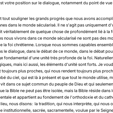
 est votre position sur le dialogue, notamment du point de vu
t tout souligner les grands progrès que nous avons accompl
es dans le monde sécularisé. Il ne s'agit pas uniquement d'u
git véritablement de quelque chose de profondément lié à la fo
s nous vivons dans ce monde sécularisé ne sont pas des mor
 la foi chrétienne. Lorsque nous sommes capables ensembl
s le dialogue, dans le débat de ce monde, dans le débat pour
 fondamental d'une unité très profonde de la foi. Naturellem
es, mais ici aussi, les éléments d'unité sont forts. Je voud
t toujours plus proches, qui nous rendent toujours plus proche
mbé du ciel, qui est là à présent et que tout le monde utilise, m
i vit dans ce sujet commun du peuple de Dieu et qui seulemen
ue la Bible ne peut pas être isolée, mais la Bible réside dans le
ntale et appartient au fondement de l'orthodoxie et du cath
u, nous disons: la tradition, qui nous interprète, qui nous ou
nstitutionnelle, sacrée, sacramentelle, voulue par le Seigneu