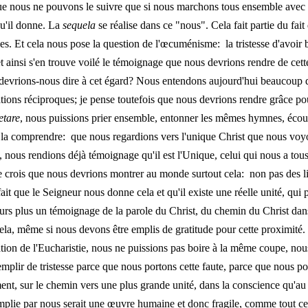
ue nous ne pouvons le suivre que si nous marchons tous ensemble avec l
u'il donne. La
sequela
se réalise dans ce "nous". Cela fait partie du fait 
s. Et cela nous pose la question de l'œcuménisme: la tristesse d'avoir b
et ainsi s'en trouve voilé le témoignage que nous devrions rendre de cett
devrions-nous dire à cet égard? Nous entendons aujourd'hui beaucoup de
ions réciproques; je pense toutefois que nous devrions rendre grâce pour
etare
, nous puissions prier ensemble, entonner les mêmes hymnes, écou
e la comprendre: que nous regardions vers l'unique Christ que nous vo
, nous rendions déjà témoignage qu'il est l'Unique, celui qui nous a tous
 crois que nous devrions montrer au monde surtout cela: non pas des liti
 fait que le Seigneur nous donne cela et qu'il existe une réelle unité, qui
jours plus un témoignage de la parole du Christ, du chemin du Christ d
la, même si nous devons être emplis de gratitude pour cette proximité. T
ration de l'Eucharistie, nous ne puissions pas boire à la même coupe, no
mplir de tristesse parce que nous portons cette faute, parce que nous po
ent, sur le chemin vers une plus grande unité, dans la conscience qu'au
mplie par nous serait une œuvre humaine et donc fragile, comme tout c