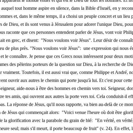
appartient le monde entier et qui est le Dieu de tous les hommes. Et ils
, auquel tout homme aspire en silence, dans la Bible d'Israël, en y recon
ommes et, dans le même temps, il a choisi un peuple concret et un lieu po
s de Dieu, et ils sont venus à Jérusalem pour adorer l'unique Dieu, pou
us raconte que ces personnes entendent parler de Jésus, vont voir Philip
lait en grec, et disent: "Nous voulons voir Jésus". Leur désir de connaît
 Dieu de plus près. "Nous voulons voir Jésus": une expression qui nous 
 et le connaître. Je pense que ces Grecs nous intéressent pour deux motifs
mmes des pèlerins porteurs de la question sur Dieu, à la recherche de D
ir vraiment. Toutefois, il est aussi vrai que, comme Philippe et André, n
ent ouvrir aux autres le chemin qui porte jusqu'à lui. Et c'est pour cette
 Seigneur, aide-nous à être des hommes en chemin vers toi. Seigneur, do
e tes amis, qui ouvrent aux autres la porte vers toi. Cela conduisit-il e
pas. La réponse de Jésus, qu'il nous rapporte, va bien au-delà de ce mome
on de Jésus qui commençait alors: "Voici venue l'heure où doit être glori
la glorification avec la parabole du grain de blé: "En vérité, en vérité, j
ure seul; mais s'il meurt, il porte beaucoup de fruit" (v. 24). En effet, l