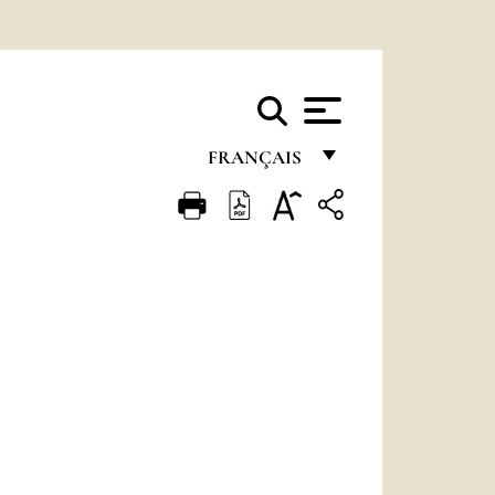
FRANÇAIS
FRANÇAIS
ENGLISH
ITALIANO
PORTUGUÊS
ESPAÑOL
DEUTSCH
POLSKI