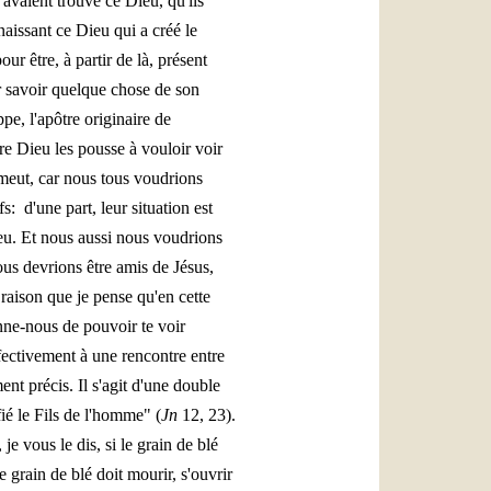
 avaient trouvé ce Dieu, qu'ils
naissant ce Dieu qui a créé le
ur être, à partir de là, présent
r savoir quelque chose de son
pe, l'apôtre originaire de
re Dieu les pousse à vouloir voir
émeut, car nous tous voudrions
: d'une part, leur situation est
ieu. Et nous aussi nous voudrions
ous devrions être amis de Jésus,
 raison que je pense qu'en cette
nne-nous de pouvoir te voir
ffectivement à une rencontre entre
nt précis. Il s'agit d'une double
fié le Fils de l'homme" (
Jn
12, 23).
e vous le dis, si le grain de blé
e grain de blé doit mourir, s'ouvrir