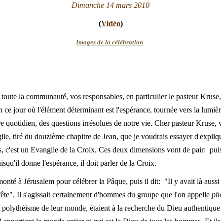
D
imanche 14 mars 2010
(
Vidéo
)
Images de la célébration
 toute la communauté, vos responsables, en particulier le pasteur Kruse,
n ce jour où l'élément déterminant est l'espérance, tournée vers la lumièr
tre quotidien, des questions irrésolues de notre vie. Cher pasteur Kruse
ile, tiré du douzième chapitre de Jean, que je voudrais essayer d'expliq
, c'est un Evangile de la Croix. Ces deux dimensions vont de pair: puis
uisqu'il donne l'espérance, il doit parler de la Croix.
onté à Jérusalem pour célébrer la Pâque, puis il dit: "Il y avait là aus
ête". Il s'agissait certainement d'hommes du groupe que l'on appelle
ph
polythéisme de leur monde, étaient à la recherche du Dieu authentique 