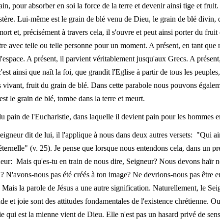
in, pour absorber en soi la force de la terre et devenir ainsi tige et frui
tère. Lui-même est le grain de blé venu de Dieu, le grain de blé divin, qu
 mort et, précisément à travers cela, il s'ouvre et peut ainsi porter du fru
re avec telle ou telle personne pour un moment. A présent, en tant que re
l'espace. A présent, il parvient véritablement jusqu'aux Grecs. A présent,
c'est ainsi que naît la foi, que grandit l'Eglise à partir de tous les peup
s vivant, fruit du grain de blé. Dans cette parabole nous pouvons égale
est le grain de blé, tombe dans la terre et meurt.
 du pain de l'Eucharistie, dans laquelle il devient pain pour les hommes e
eigneur dit de lui, il l'applique à nous dans deux autres versets: "Qui aim
ternelle" (v. 25). Je pense que lorsque nous entendons cela, dans un p
eur: Mais qu'es-tu en train de nous dire, Seigneur? Nous devons haïr 
u? N'avons-nous pas été créés à ton image? Ne devrions-nous pas être em
 Mais la parole de Jésus a une autre signification. Naturellement, le Sei
e et joie sont des attitudes fondamentales de l'existence chrétienne. O
 qui est la mienne vient de Dieu. Elle n'est pas un hasard privé de sens. 