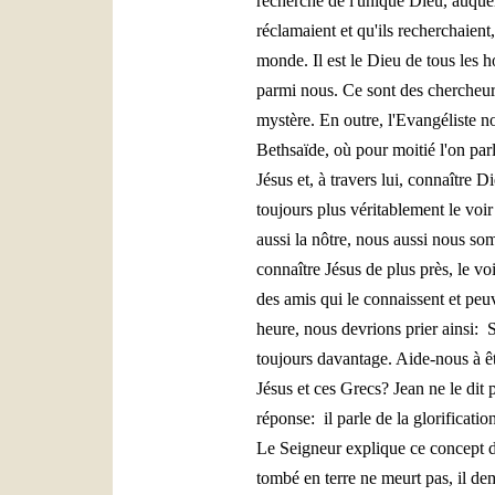
recherche de l'unique Dieu, auquel 
réclamaient et qu'ils recherchaient
monde. Il est le Dieu de tous les h
parmi nous. Ce sont des chercheur
mystère. En outre, l'Evangéliste no
Bethsaïde, où pour moitié l'on par
Jésus et, à travers lui, connaître
toujours plus véritablement le voir
aussi la nôtre, nous aussi nous so
connaître Jésus de plus près, le vo
des amis qui le connaissent et peuv
heure, nous devrions prier ainsi:
toujours davantage. Aide-nous à êtr
Jésus et ces Grecs? Jean ne le dit 
réponse: il parle de la glorificati
Le Seigneur explique ce concept de 
tombé en terre ne meurt pas, il deme