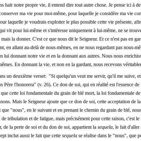
 haïr notre propre vie, il entend dire tout autre chose. Je pense ici à 
is conserver ma vie pour moi-même, pour laquelle je considère ma vie c
laquelle je voudrais exploiter le plus possible cette vie présente, af
qui vit pour lui-même et s'intéresse uniquement à lui-même, ne se trouve
, mais la donner. C'est ce que nous dit le Seigneur. Et ce n'est pas en g
nant, en allant au-delà de nous-mêmes, en ne nous regardant pas nous-m
, en lui donnant notre vie et en la donnant aux autres. Nous nous enrichi
êmes. En donnant la vie, et non en la gardant, nous recevons véritablem
ans un deuxième verset: "Si quelqu'un veut me servir, qu'il me suive, et 
n Père l'honorera" (v. 26). Ce don de soi, qui en réalité est l'essence de 
tre que cette loi fondamentale du grain de blé mort, la loi fondamentale
ns. Mais le Seigneur ajoute que ce don de soi, cette acceptation de la 
ant que "nous", en le suivant et en prenant le chemin du grain de blé, no
de tribulation et de fatigue, mais précisément pour cette raison, c'est l
, de la perte de soi et du don de soi, appartient la
sequela
, le fait d'alle
ept inclut aussi le fait que cette
sequela
se réalise dans le "nous", que p