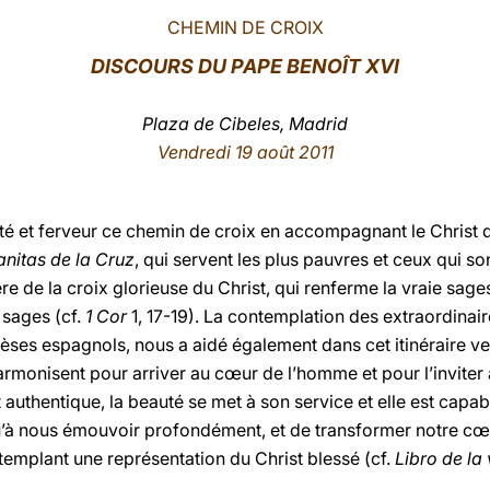
CHEMIN DE CROIX
DISCOURS
DU PAPE BENOÎT XVI
Plaza de Cibeles, Madrid
Vendredi 19 août 2011
é et ferveur ce chemin de croix en accompagnant le Christ d
nitas de la Cruz
, qui servent les plus pauvres et ceux qui so
e de la croix glorieuse du Christ, qui renferme la vraie sages
 sages (cf.
1 Cor
1, 17-19). La contemplation des extraordinai
èses espagnols, nous a aidé également dans cet itinéraire ver
s’harmonisent pour arriver au cœur de l’homme et pour l’inviter
t authentique, la beauté se met à son service et elle est capa
u’à nous émouvoir profondément, et de transformer notre cœ
templant une représentation du Christ blessé (cf.
Libro de la