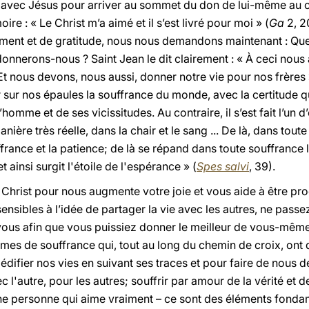
vec Jésus pour arriver au sommet du don de lui-même au cal
e : « Le Christ m’a aimé et il s’est livré pour moi » (
Ga
2, 2
ement et de gratitude, nous nous demandons maintenant : Qu
 donnerons-nous ? Saint Jean le dit clairement : « À ceci nous
Et nous devons, nous aussi, donner notre vie pour nos frères 
 sur nos épaules la souffrance du monde, avec la certitude q
l’homme et de ses vicissitudes. Au contraire, il s’est fait l’un
ère très réelle, dans la chair et le sang ... De là, dans tout
france et la patience; de là se répand dans toute souffrance 
 ainsi surgit l'étoile de l'espérance » (
Spes salvi
, 39).
 Christ pour nous augmente votre joie et vous aide à être pr
sensibles à l’idée de partager la vie avec les autres, ne pass
ous afin que vous puissiez donner le meilleur de vous-mêmes
mes de souffrance qui, tout au long du chemin de croix, ont 
difier nos vies en suivant ses traces et pour faire de nous 
ec l'autre, pour les autres; souffrir par amour de la vérité et de
ne personne qui aime vraiment – ce sont des éléments fonda