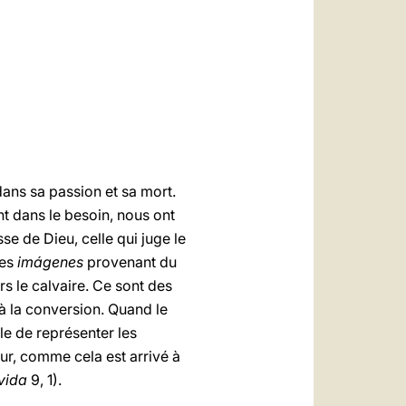
العربيّة
中文
LATINE
ans sa passion et sa mort.
nt dans le besoin, nous ont
se de Dieu, celle qui juge le
res
imágenes
provenant du
s le calvaire. Ce sont des
 à la conversion. Quand le
ble de représenter les
ur, comme cela est arrivé à
 vida
9, 1).