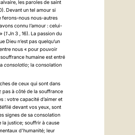
vaire, les paroles de saint
0). Devant un tel amour si
e ferons-nous nous-autres
 avons connu l’amour : celui-
» (
1 Jn
3 , 16). La passion du
ue Dieu n’est pas quelqu’un
 d’entre nous « pour pouvoir
e souffrance humaine est entré
la
consolatio
; la consolation
oches de ceux qui sont dans
ez pas à côté de la souffrance
 : votre capacité d’aimer et
défilé devant vos yeux, sont
des signes de sa consolation
 la justice; souffrir à cause
mentaux d'humanité; leur