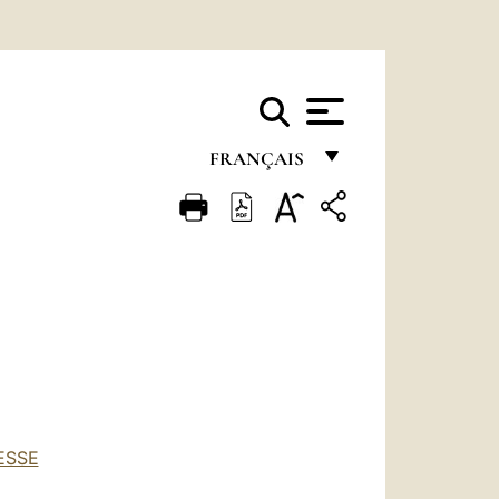
FRANÇAIS
FRANÇAIS
ENGLISH
ITALIANO
PORTUGUÊS
ESPAÑOL
DEUTSCH
ESSE
POLSKI