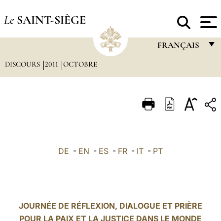
Le
SAINT-SIÈGE
FRANÇAIS
DISCOURS
2011
OCTOBRE
FRANÇAIS
ENGLISH
ITALIANO
PORTUGUÊS
ESPAÑOL
DE
-
EN
-
ES
-
FR
-
IT
-
PT
DEUTSCH
POLSKI
العربيّة
JOURNÉE DE RÉFLEXION, DIALOGUE ET PRIÈRE
POUR LA PAIX ET LA JUSTICE DANS LE MONDE
中文