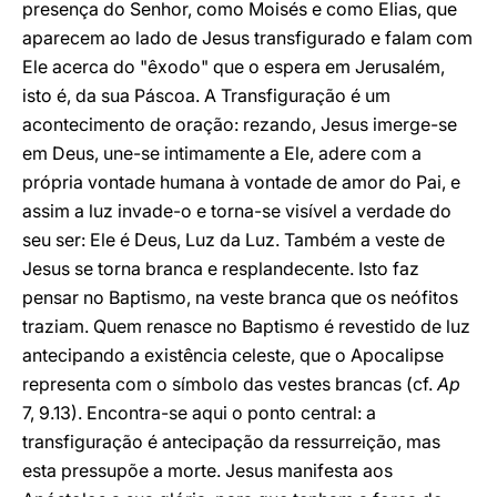
presença do Senhor, como Moisés e como Elias, que
aparecem ao lado de Jesus transfigurado e falam com
Ele acerca do "êxodo" que o espera em Jerusalém,
isto é, da sua Páscoa. A Transfiguração é um
acontecimento de oração: rezando, Jesus imerge-se
em Deus, une-se intimamente a Ele, adere com a
própria vontade humana à vontade de amor do Pai, e
assim a luz invade-o e torna-se visível a verdade do
seu ser: Ele é Deus, Luz da Luz. Também a veste de
Jesus se torna branca e resplandecente. Isto faz
pensar no Baptismo, na veste branca que os neófitos
traziam. Quem renasce no Baptismo é revestido de luz
antecipando a existência celeste, que o Apocalipse
representa com o símbolo das vestes brancas (cf.
Ap
7, 9.13). Encontra-se aqui o ponto central: a
transfiguração é antecipação da ressurreição, mas
esta pressupõe a morte. Jesus manifesta aos