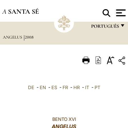
A
SANTA SÉ
PORTUGUÊS
ANGELUS
2008
FRANÇAIS
ENGLISH
ITALIANO
PORTUGUÊS
ESPAÑOL
DE
-
EN
-
ES
-
FR
-
HR
-
IT
-
PT
DEUTSCH
POLSKI
العربيّة
BENTO XVI
ANGELUS
中文