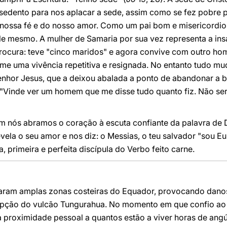
 sedento para nos aplacar a sede, assim como se fez pobre p
a nossa fé e do nosso amor. Como um pai bom e misericordio
e mesmo. A mulher de Samaria por sua vez representa a insa
ocura: teve "cinco maridos" e agora convive com outro home
e uma vivência repetitiva e resignada. No entanto tudo mud
nhor Jesus, que a deixou abalada a ponto de abandonar a bi
 "Vinde ver um homem que me disse tudo quanto fiz. Não ser
m nós abramos o coração à escuta confiante da palavra de 
ela o seu amor e nos diz: o Messias, o teu salvador "sou Eu,
 primeira e perfeita discípula do Verbo feito carne.
aram amplas zonas costeiras do Equador, provocando dano
upção do vulcão Tungurahua. No momento em que confio ao S
proximidade pessoal a quantos estão a viver horas de angús