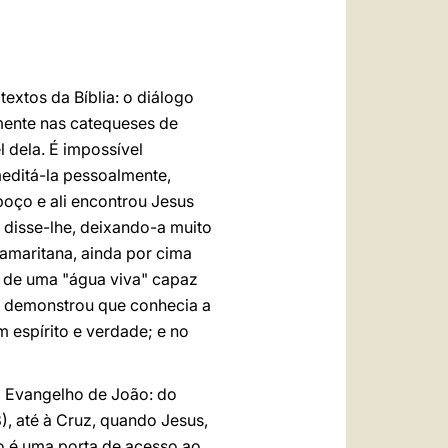
العربيّة
中文
LATINE
extos da Bíblia: o diálogo
amente nas catequeses de
 dela. É impossível
meditá-la pessoalmente,
poço e ali encontrou Jesus
 disse-lhe, deixando-a muito
samaritana, ainda por cima
u de uma "água viva" capaz
so, demonstrou que conhecia a
 espírito e verdade; e no
 o Evangelho de João: do
), até à Cruz, quando Jesus,
to é uma porta de acesso ao