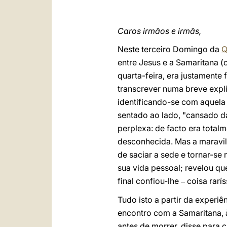
Caros irmãos e irmãs,
Neste terceiro Domingo da
Q
entre Jesus e a Samaritana (
quarta-feira, era justamente
transcrever numa breve expli
identificando-se com aquela 
sentado ao lado, "cansado d
perplexa: de facto era total
desconhecida. Mas a maravil
de saciar a sede e tornar-se
sua vida pessoal; revelou qu
final confiou-lhe
coisa rarí
–
Tudo isto a partir da experi
encontro com a Samaritana, à
antes de morrer, disse para c