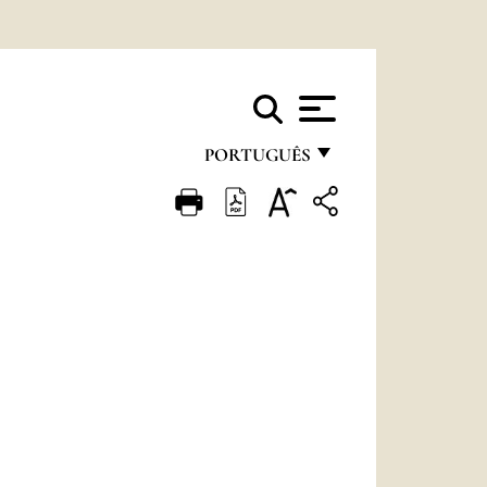
PORTUGUÊS
FRANÇAIS
ENGLISH
ITALIANO
PORTUGUÊS
ESPAÑOL
DEUTSCH
POLSKI