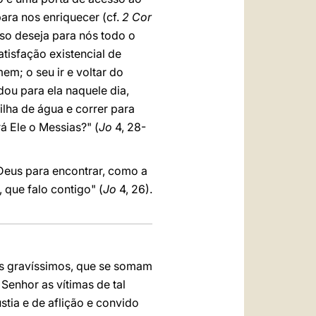
ara nos enriquecer (cf.
2 Cor
so deseja para nós todo o
tisfação existencial de
m; o seu ir e voltar do
ou para ela naquele dia,
lha de água e correr para
á Ele o Messias?" (
Jo
4, 28-
Deus para encontrar, como a
 que falo contigo" (
Jo
4, 26).
s gravíssimos, que se somam
enhor as vítimas de tal
tia e de aflição e convido