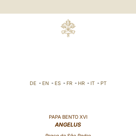
DE
-
EN
-
ES
-
FR
-
HR
-
IT
-
PT
PAPA BENTO XVI
ANGELUS
Praça de São Pedro