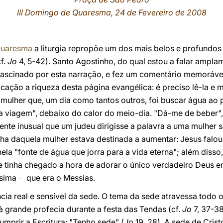
III Domingo de Quaresma, 24 de Fevereiro de 2008
uaresma
a liturgia repropõe um dos mais belos e profundos t
cf.
Jo
4, 5-42). Santo Agostinho, do qual estou a falar ampl
 fascinado por esta narração, e fez um comentário memorável
cação a riqueza desta página evangélica: é preciso lê-la e 
mulher que, um dia como tantos outros, foi buscar água ao 
a viagem", debaixo do calor do meio-dia. "Dá-me de beber",
mente inusual que um judeu dirigisse a palavra a uma mulher 
ha daquela mulher estava destinada a aumentar: Jesus falo
 nela "fonte de água que jorra para a vida eterna"; além dis
e tinha chegado a hora de adorar o único verdadeiro Deus em
ssima
que era o Messias.
–
ência real e sensível da sede. O tema da sede atravessa todo
 grande profecia durante a festa das Tendas (cf.
Jo
7, 37-38
umprir a Escritura: "Tenho sede" (
Jo
19, 28). A sede de Cris