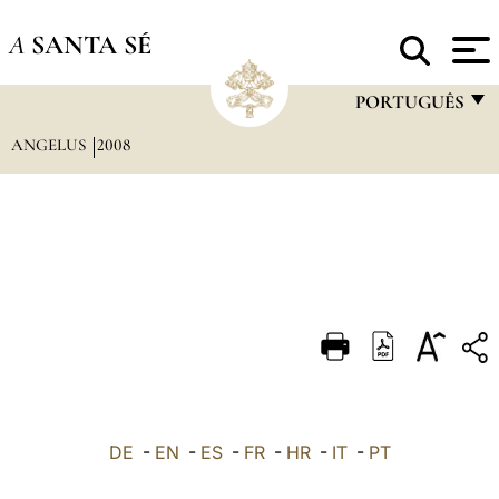
A
SANTA SÉ
PORTUGUÊS
ANGELUS
2008
FRANÇAIS
ENGLISH
ITALIANO
PORTUGUÊS
ESPAÑOL
DEUTSCH
POLSKI
العربيّة
DE
-
EN
-
ES
-
FR
-
HR
-
IT
-
PT
中文