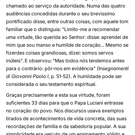
chamado ao serviço da autoridade. Numa das quatro
audiências concedidas durante o seu brevíssimo
pontificado disse, entre outras coisas, com aquele tom
familiar que o distinguia: "Limito-me a recomendar
uma virtude, tão querida ao Senhor: disse: aprendei de
mim que sou manso e humilde de coração... Mesmo se
fizerdes coisas grandiosas, dizei: somos servos
inúteis". E observou: "Mas todos nós tendemos antes
para o contrário: pôr-nos em evidência"
(Insegnamenti
di Giovanni Paolo I
, p. 51-52). A humildade pode ser
considerada o seu testamento espiritual.
Graças precisamente a esta sua virtude, foram
suficientes 33 dias para que o Papa Luciani entrasse
no coração do povo. Nos discursos usava exemplos
tirados de acontecimentos de vida concreta, das suas
recordações de família e da sabedoria popular. A sua
simplicidade era veículo de um ensinamento sólido e