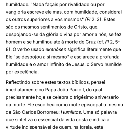
humildade. "Nada façais por rivalidade ou por
vanglória escreve ele mas, com humildade, considerai
os outros superiores a vós mesmos"
(Fl
2, 3). Estes
são os mesmos sentimentos de Cristo, que,
despojando-se da glória divina por amor a nós, se fez
homem e se humilhou até à morte de Cruz (cf.
Fl
2, 5-
8). O verbo usado
ekenôsen
significa literalmente que
Ele "se despojou a si mesmo" e esclarece a profunda
humildade e o amor infinito de Jesus, o Servo humilde
por excelência.
Reflectindo sobre estes textos bíblicos, pensei
imediatamente no Papa João Paulo I, do qual
precisamente hoje se celebra o trigésimo aniversário
da morte. Ele escolheu como mote episcopal o mesmo
de São Carlos Borromeu:
Humilitas.
Uma só palavra
que sintetiza o essencial da vida cristã e indica a
virtude indispensável de quem, na Igreja, está