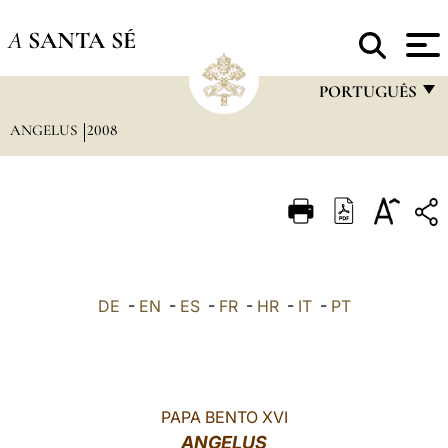
A
SANTA SÉ
PORTUGUÊS
ANGELUS
2008
FRANÇAIS
ENGLISH
ITALIANO
PORTUGUÊS
ESPAÑOL
DE
-
EN
-
ES
-
FR
-
HR
-
IT
-
PT
DEUTSCH
POLSKI
العربيّة
PAPA BENTO XVI
ANGELUS
中文