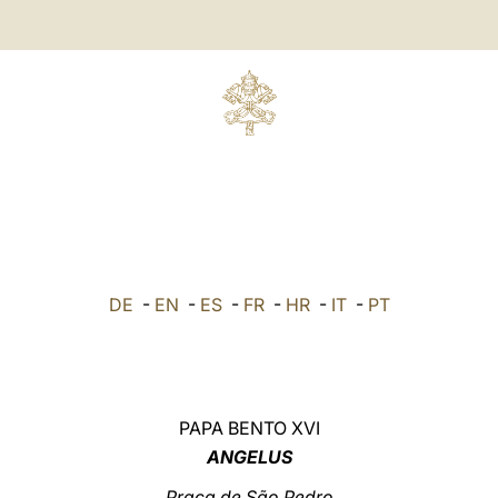
DE
-
EN
-
ES
-
FR
-
HR
-
IT
-
PT
PAPA BENTO XVI
ANGELUS
Praça de São Pedro