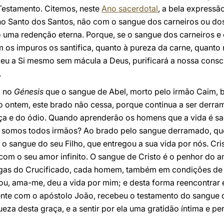
Testamento. Citemos, neste
Ano sacerdotal
, a bela expressã
z no Santo dos Santos, não com o sangue dos carneiros ou d
 uma redenção eterna. Porque, se o sangue dos carneiros e 
os impuros os santifica, quanto à pureza da carne, quanto 
ceu a Si mesmo sem mácula a Deus, purificará a nossa consc
.
o no
Génesis
que o sangue de Abel, morto pelo irmão Caim, br
omo ontem, este brado não cessa, porque continua a ser der
tiça e do ódio. Quando aprenderão os homens que a vida é s
omos todos irmãos? Ao brado pelo sangue derramado, que 
o sangue do seu Filho, que entregou a sua vida por nós. Cr
m o seu amor infinito. O sangue de Cristo é o penhor do am
gas do Crucificado, cada homem, também em condições de 
u, ama-me, deu a vida por mim; e desta forma reencontrar 
ente com o apóstolo João, recebeu o testamento do sangue d
ueza desta graça, e a sentir por ela uma gratidão íntima e pe