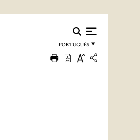
PORTUGUÊS
FRANÇAIS
ENGLISH
ITALIANO
PORTUGUÊS
ESPAÑOL
DEUTSCH
POLSKI