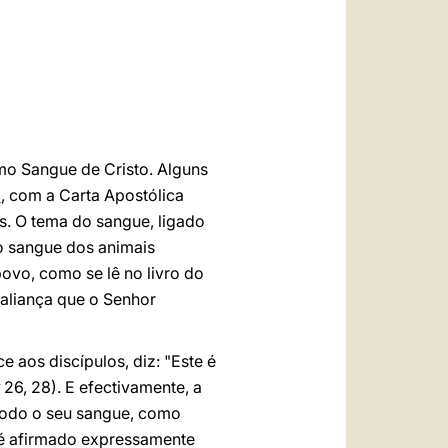
العربيّة
中文
LATINE
mo Sangue de Cristo. Alguns
I
, com a Carta Apostólica
as. O tema do sangue, ligado
 o sangue dos animais
povo, como se lê no livro do
 aliança que o Senhor
e aos discípulos, diz: "Este é
26, 28). E efectivamente, a
 todo o seu sangue, como
e é afirmado expressamente