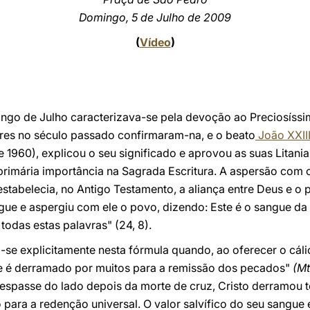
Domingo, 5 de Julho de 2009
(
Vídeo
)
ngo de Julho caracterizava-se pela devoção ao Preciosíssi
es no século passado confirmaram-na, e o beato
João XXII
 1960), explicou o seu significado e aprovou as suas Litani
 primária importância na Sagrada Escritura. A aspersão com
estabelecia, no Antigo Testamento, a aliança entre Deus e o 
gue e aspergiu com ele o povo, dizendo: Este é o sangue da
odas estas palavras" (24, 8).
a-se explicitamente nesta fórmula quando, ao oferecer o cálic
e é derramado por muitos para a remissão dos pecados"
(Mt
 trespasse do lado depois da morte de cruz, Cristo derramou
 para a redenção universal. O valor salvífico do seu sangu