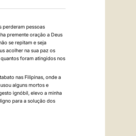
os perderam pessoas
inha premente oração a Deus
não se repitam e seja
us acolher na sua paz os
m quantos foram atingidos nos
bato nas Filipinas, onde a
ausou alguns mortos e
gesto ignóbil, elevo a minha
digno para a solução dos