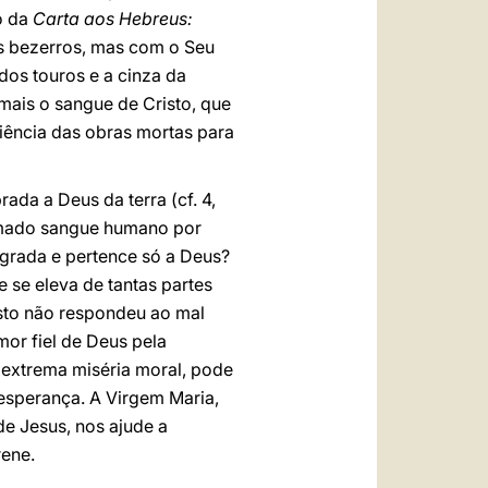
o da
Carta aos Hebreus:
os bezerros, mas com o Seu
dos touros e a cinza da
mais o sangue de Cristo, que
iência das obras mortas para
ada a Deus da terra (cf. 4,
ramado sangue humano por
agrada e pertence só a Deus?
se eleva de tantas partes
isto não respondeu ao mal
or fiel de Deus pela
extrema miséria moral, pode
esperança. A Virgem Maria,
e Jesus, nos ajude a
rene.