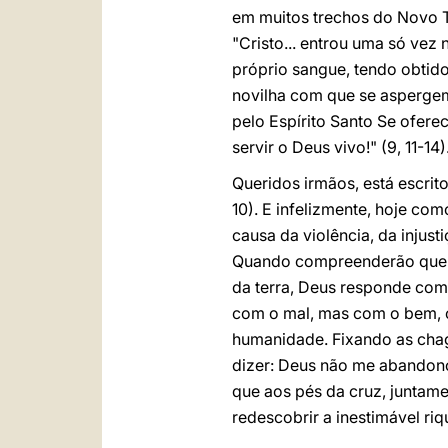
em muitos trechos do Novo 
"Cristo... entrou uma só ve
próprio sangue, tendo obtido
novilha com que se aspergem 
pelo Espírito Santo Se ofere
servir o Deus vivo!" (9, 11-14)
Queridos irmãos, está escrit
10). E infelizmente, hoje c
causa da violência, da injus
Quando compreenderão que s
da terra, Deus responde com 
com o mal, mas com o bem, co
humanidade. Fixando as cha
dizer: Deus não me abandono
que aos pés da cruz, juntam
redescobrir a inestimável riq