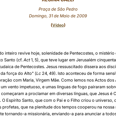
Praça de São Pedro
Domingo, 31 de Maio de 2009
(
Vídeo
)
o inteiro revive hoje, solenidade de Pentecostes, o mistério
to Santo (cf.
Act
1, 5), que teve lugar em Jerusalém cinquent
judaica de Pentecostes. Jesus ressuscitado dissera aos dis
da força do Alto" (
Lc
24, 49). Isto aconteceu de forma sens
oração com Maria, Virgem Mãe. Como lemos nos Actos dos 
or um vento impetuoso, e umas línguas de fogo pairaram sob
 começaram a proclamar em diversas línguas, que Jesus é Cr
). O Espírito Santo, que com o Pai e o Filho criou o universo,
os profetas, que na plenitude dos tempos cooperou na nossa
te tornando-a missionária, enviando-a para anunciar a todo