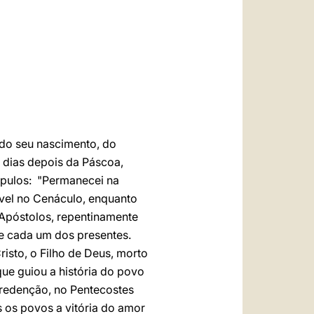
العربيّة
中文
LATINE
 do seu nascimento, do
a dias depois da Páscoa,
cípulos: "Permanecei na
ível no Cenáculo, enquanto
Apóstolos, repentinamente
re cada um dos presentes.
isto, o Filho de Deus, morto
 que guiou a história do povo
 redenção, no Pentecostes
s os povos a vitória do amor