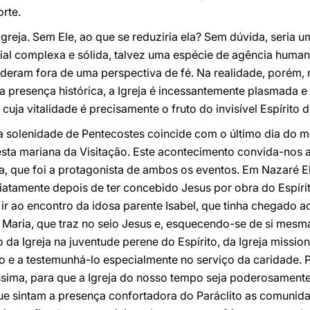
rte.
 Igreja. Sem Ele, ao que se reduziria ela? Sem dúvida, seri
ocial complexa e sólida, talvez uma espécie de agência human
deram fora de uma perspectiva de fé. Na realidade, porém, 
 presença histórica, a Igreja é incessantemente plasmada e 
cuja vitalidade é precisamente o fruto do invisível Espírito d
a solenidade de Pentecostes coincide com o último dia do 
esta mariana da Visitação. Este acontecimento convida-nos a
ia, que foi a protagonista de ambos os eventos. Em Nazaré E
diatamente depois de ter concebido Jesus por obra do Espír
a ir ao encontro da idosa parente Isabel, que tinha chegado
Maria, que traz no seio Jesus e, esquecendo-se de si mesm
 da Igreja na juventude perene do Espírito, da Igreja missi
 e a testemunhá-lo especialmente no serviço da caridade. 
ssima, para que a Igreja do nosso tempo seja poderosamente 
que sintam a presença confortadora do Paráclito as comunida