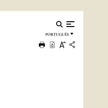
PORTUGUÊS
FRANÇAIS
ENGLISH
ITALIANO
PORTUGUÊS
ESPAÑOL
DEUTSCH
POLSKI