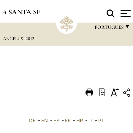
A
SANTA SÉ
PORTUGUÊS
ANGELUS
2012
FRANÇAIS
ENGLISH
ITALIANO
PORTUGUÊS
ESPAÑOL
DEUTSCH
POLSKI
العربيّة
DE
-
EN
-
ES
-
FR
-
HR
-
IT
-
PT
中文