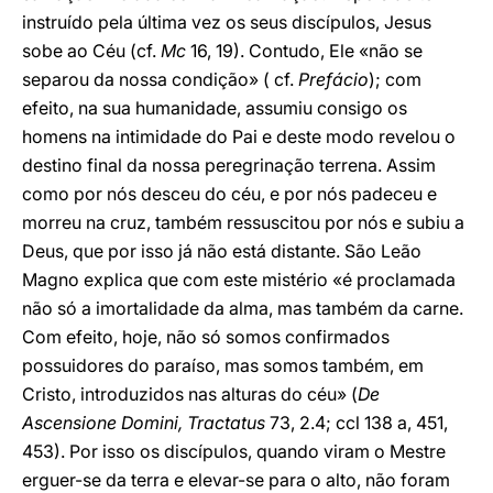
instruído pela última vez os seus discípulos, Jesus
sobe ao Céu (cf.
Mc
16, 19). Contudo, Ele «não se
separou da nossa condição» ( cf.
Prefácio
); com
efeito, na sua humanidade, assumiu consigo os
homens na intimidade do Pai e deste modo revelou o
destino
final da nossa peregrinação terrena. Assim
como por nós desceu do céu, e por nós padeceu e
morreu na cruz, também ressuscitou por nós e subiu a
Deus, que por isso já não está distante. São Leão
Magno explica que com este mistério «é proclamada
não só a imortalidade da alma, mas também da carne.
Com efeito, hoje, não só somos confirmados
possuidores do paraíso, mas somos também, em
Cristo, introduzidos nas alturas do céu» (
De
Ascensione Domini, Tractatus
73, 2.4; ccl 138 a, 451,
453). Por isso os discípulos, quando viram o Mestre
erguer-se da terra e elevar-se para o alto, não foram