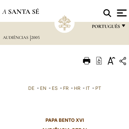
A
SANTA SÉ
PORTUGUÊS
AUDIÊNCIAS
2005
FRANÇAIS
ENGLISH
ITALIANO
PORTUGUÊS
ESPAÑOL
DE
-
EN
-
ES
-
FR
-
HR
-
IT
-
PT
DEUTSCH
POLSKI
العربيّة
PAPA BENTO XVI
中文