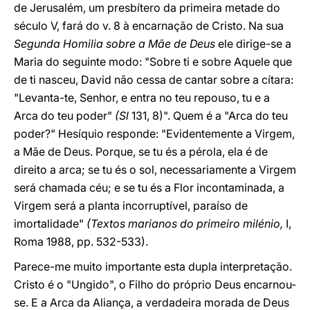
de Jerusalém, um presbítero da primeira metade do
século V, fará do v. 8 à encarnação de Cristo. Na sua
Segunda Homilia sobre a Mãe de Deus
ele dirige-se a
Maria do seguinte modo: "Sobre ti e sobre Aquele que
de ti nasceu, David não cessa de cantar sobre a cítara:
"Levanta-te, Senhor, e entra no teu repouso, tu e a
Arca do teu poder"
(Sl
131, 8)". Quem é a "Arca do teu
poder?" Hesíquio responde: "Evidentemente a Virgem,
a Mãe de Deus. Porque, se tu és a pérola, ela é de
direito a arca; se tu és o sol, necessariamente a Virgem
será chamada céu; e se tu és a Flor incontaminada, a
Virgem será a planta incorruptível, paraíso de
imortalidade"
(Textos marianos do primeiro milénio,
I,
Roma 1988, pp. 532-533).
Parece-me muito importante esta dupla interpretação.
Cristo é o "Ungido", o Filho do próprio Deus encarnou-
se. E a Arca da Aliança, a verdadeira morada de Deus