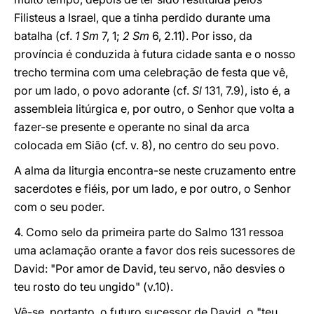
Filisteus a Israel, que a tinha perdido durante uma
batalha (cf.
1 Sm
7, 1;
2 Sm
6, 2.11). Por isso, da
província é conduzida à futura cidade santa e o nosso
trecho termina com uma celebração de festa que vê,
por um lado, o povo adorante (cf.
Sl
131, 7.9), isto é, a
assembleia litúrgica e, por outro, o Senhor que volta a
fazer-se presente e operante no sinal da arca
colocada em Sião (cf. v. 8), no centro do seu povo.
A alma da liturgia encontra-se neste cruzamento entre
sacerdotes e fiéis, por um lado, e por outro, o Senhor
com o seu poder.
4. Como selo da primeira parte do Salmo 131 ressoa
uma aclamação orante a favor dos reis sucessores de
David: "Por amor de David, teu servo, não desvies o
teu rosto do teu ungido" (v.10).
Vê-se, portanto, o futuro sucessor de David, o "teu