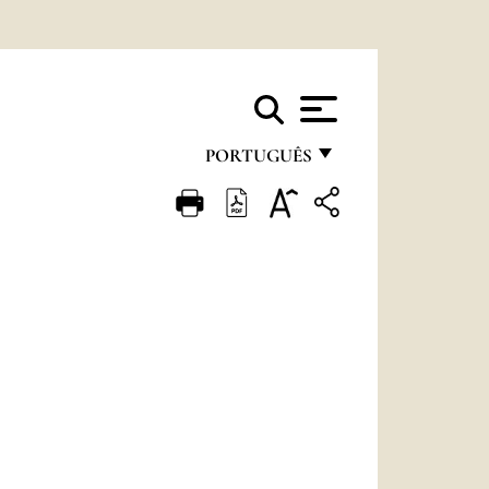
PORTUGUÊS
FRANÇAIS
ENGLISH
ITALIANO
PORTUGUÊS
ESPAÑOL
DEUTSCH
POLSKI