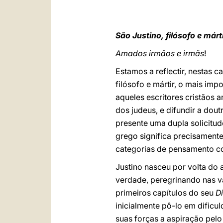
São Justino, filósofo e márt
Amados irmãos e irmãs
!
Estamos a reflectir, nestas c
filósofo e mártir, o mais im
aqueles escritores cristãos
dos judeus, e difundir a dou
presente uma dupla solicitud
grego significa precisament
categorias de pensamento c
Justino nasceu por volta do 
verdade, peregrinando nas vá
primeiros capítulos do seu
D
inicialmente pô-lo em dific
suas forças a aspiração pelo 