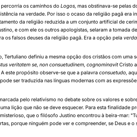
o percorria os caminhos do
Logos,
mas obstinava-se pelas do 
stência na verdade. Por isso o ocaso da religião pagã era in
amento da religião reduzida a um conjunto artificial de cer
ustino, e com ele os outros apologistas, selaram a tomada de 
ra os falsos deuses da religião pagã. Era a opção pela
verd
o, Tertuliano definiu a mesma opção dos cristãos com uma s
stus veritatem se, non consuetudinem, cognominavit
Cristo a
). A este propósito observe-se que a palavra
consuetudo,
aqu
ã, pode ser traduzida nas línguas modernas com as expressõe
rcada pelo relativismo no debate sobre os valores e sobre
 é uma lição que não se deve esquecer. Para esta finalidade
 misterioso, que o filósofo Justino encontrou à beira-mar: "T
bertas, porque ninguém pode ver e compreender, se Deus e o