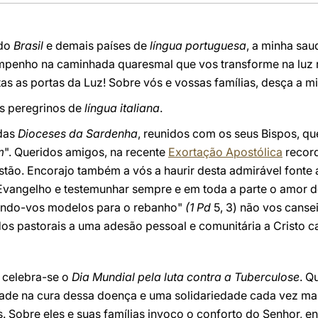
 do
Brasil
e demais países de
língua portuguesa
, a minha sa
penho na caminhada quaresmal que vos transforme na luz r
as as portas da Luz! Sobre vós e vossas famílias, desça a m
s peregrinos de
língua italiana
.
 das
Dioceses da Sardenha
, reunidos com os seus Bispos, qu
m
". Queridos amigos, na recente
Exortação Apostólica
record
istão. Encorajo também a vós a haurir desta admirável fonte a
 Evangelho e testemunhar sempre e em toda a parte o amor d
endo-vos modelos para o rebanho"
(1 Pd
5, 3) não vos cansei
os pastorais a uma adesão pessoal e comunitária a Cristo c
 celebra-se o
Dia Mundial pela luta contra a Tuberculose
. Q
ade na cura dessa doença e uma solidariedade cada vez mai
s. Sobre eles e suas famílias invoco o conforto do Senhor, e