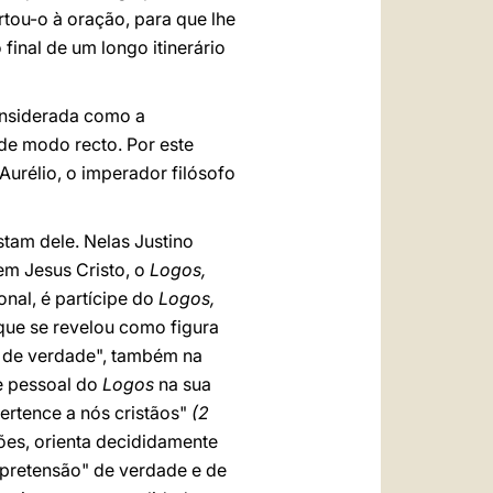
rtou-o à oração, para que lhe
 final de um longo itinerário
onsiderada como a
 de modo recto. Por este
Aurélio, o imperador filósofo
stam dele. Nelas Justino
 em Jesus Cristo, o
Logos,
onal, é partícipe do
Logos,
ue se revelou como figura
s de verdade", também na
 e pessoal do
Logos
na sua
pertence a nós cristãos"
(2
ões, orienta decididamente
 "pretensão" de verdade e de