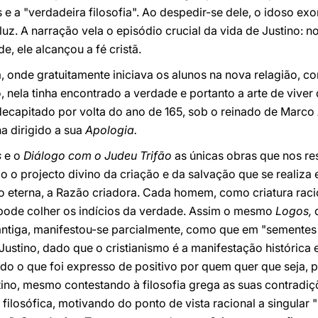
e a "verdadeira filosofia". Ao despedir-se dele, o idoso exo
uz. A narração vela o episódio crucial da vida de Justino: no
e, ele alcançou a fé cristã.
onde gratuitamente iniciava os alunos na nova relagião, c
o, nela tinha encontrado a verdade e portanto a arte de viver
decapitado por volta do ano de 165, sob o reinado de Marco 
ha dirigido a sua
Apologia.
s
e o
Diálogo com o Judeu Trifão
as únicas obras que nos re
do o projecto divino da criação e da salvação que se realiza
ão eterna, a Razão criadora. Cada homem, como criatura raci
 pode colher os indícios da verdade. Assim o mesmo
Logos,
q
 antiga, manifestou-se parcialmente, como que em "semente
 Justino, dado que o cristianismo é a manifestação histórica
tudo o que foi expresso de positivo por quem quer que seja, 
ino, mesmo contestando à filosofia grega as suas contradiç
filosófica, motivando do ponto de vista racional a singular