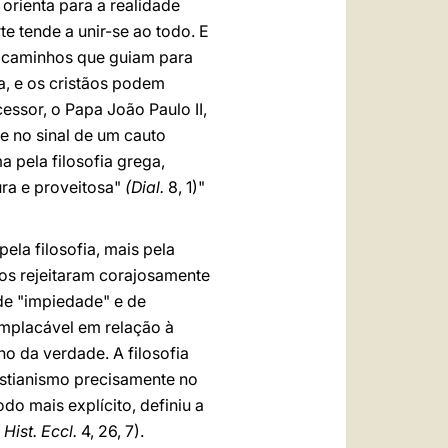
 orienta para a realidade
te tende a unir-se ao todo. E
is caminhos que guiam para
a, e os cristãos podem
ssor, o Papa João Paulo II,
e no sinal de um cauto
 pela filosofia grega,
ura e proveitosa"
(Dial.
8, 1)"
ela filosofia, mais pela
ãos rejeitaram corajosamente
de "impiedade" e de
 implacável em relação à
ho da verdade. A filosofia
istianismo precisamente no
odo mais explícito, definiu a
 Hist. Eccl.
4, 26, 7).