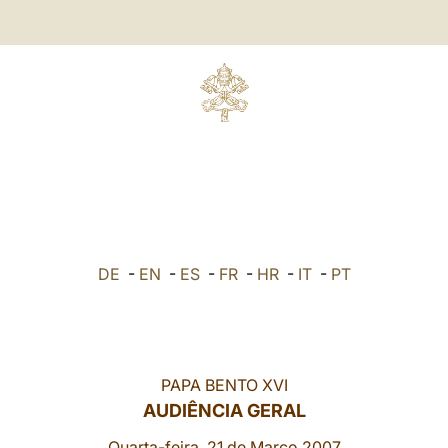
DE
-
EN
-
ES
-
FR
-
HR
-
IT
-
PT
PAPA BENTO XVI
AUDIÊNCIA GERAL
Quarta-feira, 21 de Março 2007