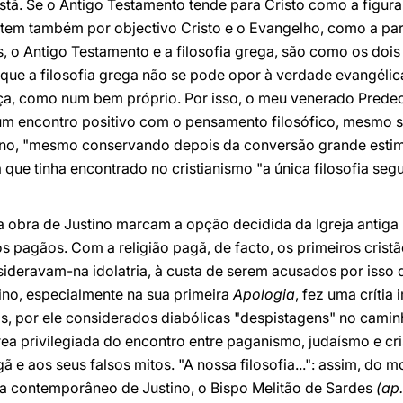
istã. Se o Antigo Testamento tende para Cristo como a figura
ga tem também por objectivo Cristo e o Evangelho, como a par
s, o Antigo Testamento e a filosofia grega, são como os do
 que a filosofia grega não se pode opor à verdade evangélic
ça, como num bem próprio. Por isso, o meu venerado Predece
 um encontro positivo com o pensamento filosófico, mesmo s
ino, "mesmo conservando depois da conversão grande estima
 que tinha encontrado no cristianismo "a única filosofia seg
 a obra de Justino marcam a opção decidida da Igreja antiga p
os pagãos. Com a religião pagã, de facto, os primeiros crist
deravam-na idolatria, à custa de serem acusados por isso 
tino, especialmente na sua primeira
Apologia
, fez uma crítia
os, por ele considerados diabólicas "despistagens" no camin
rea privilegiada do encontro entre paganismo, judaísmo e cr
gã e aos seus falsos mitos. "A nossa filosofia...": assim, do m
sta contemporâneo de Justino, o Bispo Melitão de Sardes
(ap.