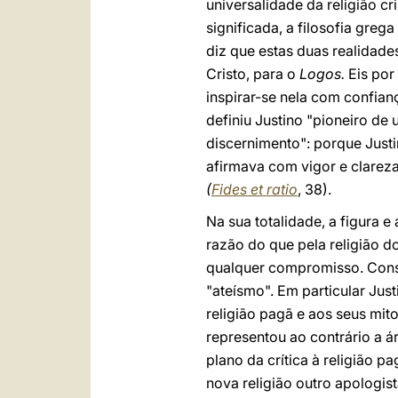
universalidade da religião cr
significada, a filosofia gre
diz que estas duas realidade
Cristo, para o
Logos.
Eis por
inspirar-se nela com confian
definiu Justino "pioneiro de
discernimento": porque Just
afirmava com vigor e clareza
(
Fides et ratio
, 38).
Na sua totalidade, a figura e
razão do que pela religião d
qualquer compromisso. Consi
"ateísmo". Em particular Jus
religião pagã e aos seus mit
representou ao contrário a á
plano da crítica à religião pa
nova religião outro apologi