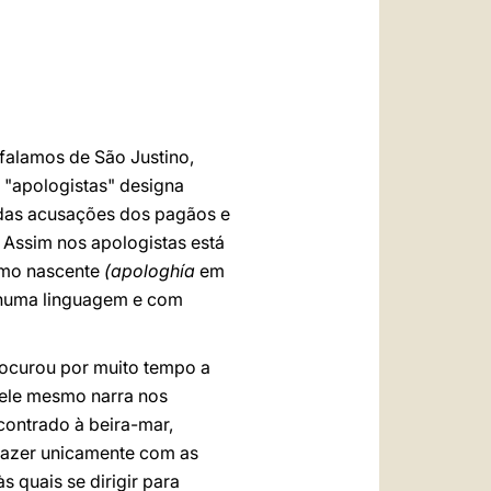
العربيّة
中文
LATINE
 falamos de São Justino,
a "apologistas" designa
adas acusações dos pagãos e
. Assim nos apologistas está
ismo nascente
(apologhía
em
é numa linguagem e com
procurou por muito tempo a
 ele mesmo narra nos
ontrado à beira-mar,
fazer unicamente com as
s quais se dirigir para