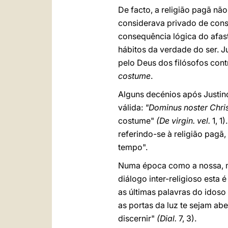
De facto, a religião pagã nã
considerava privado de consi
consequência lógica do afast
hábitos da verdade do ser. J
pelo Deus dos filósofos cont
costume
.
Alguns decénios após Justin
válida:
"Dominus noster Chri
costume"
(De virgin. vel.
1, 1
referindo-se à religião pag
tempo".
Numa época como a nossa, ma
diálogo inter-religioso esta
as últimas palavras do idoso
as portas da luz te sejam a
discernir"
(Dial.
7, 3).