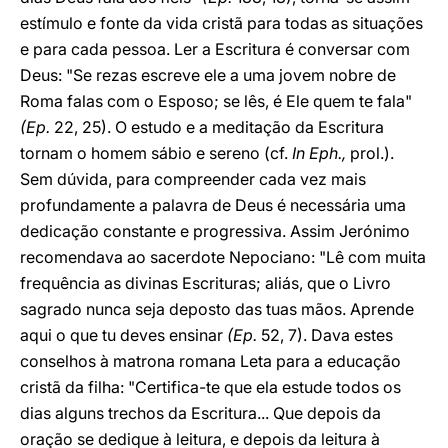
estímulo e fonte da vida cristã para todas as situações
e para cada pessoa. Ler a Escritura é conversar com
Deus: "Se rezas escreve ele a uma jovem nobre de
Roma falas com o Esposo; se lês, é Ele quem te fala"
(Ep.
22, 25). O estudo e a meditação da Escritura
tornam o homem sábio e sereno (cf.
In Eph.,
prol.).
Sem dúvida, para compreender cada vez mais
profundamente a palavra de Deus é necessária uma
dedicação constante e progressiva. Assim Jerónimo
recomendava ao sacerdote Nepociano: "Lê com muita
frequência as divinas Escrituras; aliás, que o Livro
sagrado nunca seja deposto das tuas mãos. Aprende
aqui o que tu deves ensinar
(Ep.
52, 7). Dava estes
conselhos à matrona romana Leta para a educação
cristã da filha: "Certifica-te que ela estude todos os
dias alguns trechos da Escritura... Que depois da
oração se dedique à leitura, e depois da leitura à