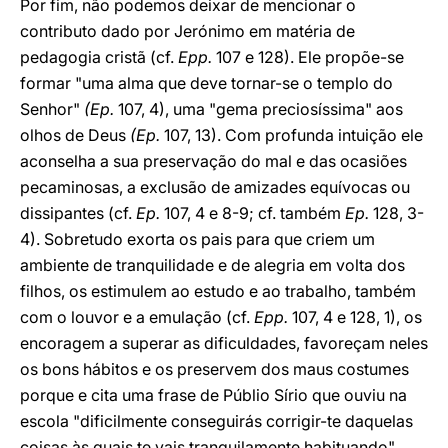
Por fim, não podemos deixar de mencionar o
contributo dado por Jerónimo em matéria de
pedagogia cristã (cf.
Epp.
107 e 128). Ele propõe-se
formar "uma alma que deve tornar-se o templo do
Senhor"
(Ep.
107, 4), uma "gema preciosíssima" aos
olhos de Deus
(Ep.
107, 13). Com profunda intuição ele
aconselha a sua preservação do mal e das ocasiões
pecaminosas, a exclusão de amizades equívocas ou
dissipantes (cf.
Ep.
107, 4 e 8-9; cf. também
Ep.
128, 3-
4). Sobretudo exorta os pais para que criem um
ambiente de tranquilidade e de alegria em volta dos
filhos, os estimulem ao estudo e ao trabalho, também
com o louvor e a emulação (cf.
Epp.
107, 4 e 128, 1), os
encoragem a superar as dificuldades, favoreçam neles
os bons hábitos e os preservem dos maus costumes
porque e cita uma frase de Públio Sírio que ouviu na
escola "dificilmente conseguirás corrigir-te daquelas
coisas às quais te vais tranquilamente habituando"