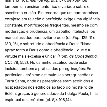
humano"
(Carmen de ingratis,
57), deixou-nos
também um ensinamento rico e variado sobre o
ascetismo cristão. Ele recorda que um compromisso
corajoso em relação à perfeição exige uma vigilância
constante, mortificações frequentes, mesmo se com
moderação e prudência, um trabalho intelectual ou
manual assíduo para evitar o ócio (cf.
Epp.
125, 11 e
130, 15), e sobretudo a obediência a Deus: "Nada...
apraz tanto a Deus como a obediência... que é a
virtude mais excelsa e única"
(Hom. de Oboedientia:
CCL
78, 552). No caminho ascético pode estar
incluída também a prática das peregrinações. Em
particular, Jerónimo estimulou as peregrinações à
Terra Santa, onde os peregrinos eram acolhidos e
hospedados nos edifícios ao lado do mosteiro de
Belém, graças à generosidade da fidalga Paula, filha
espiritual de Jerónimo (cf.
Ep.
108,14).