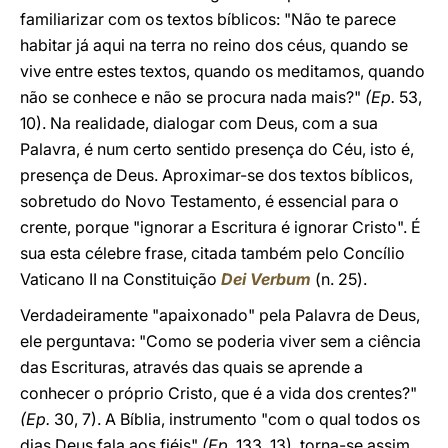
familiarizar com os textos bíblicos: "Não te parece
habitar já aqui na terra no reino dos céus, quando se
vive entre estes textos, quando os meditamos, quando
não se conhece e não se procura nada mais?"
(Ep.
53,
10). Na realidade, dialogar com Deus, com a sua
Palavra, é num certo sentido presença do Céu, isto é,
presença de Deus. Aproximar-se dos textos bíblicos,
sobretudo do Novo Testamento, é essencial para o
crente, porque "ignorar a Escritura é ignorar Cristo". É
sua esta célebre frase, citada também pelo Concílio
Vaticano II na Constituição
Dei Verbum
(n. 25).
Verdadeiramente "apaixonado" pela Palavra de Deus,
ele perguntava: "Como se poderia viver sem a ciência
das Escrituras, através das quais se aprende a
conhecer o próprio Cristo, que é a vida dos crentes?"
(Ep.
30, 7). A Bíblia, instrumento "com o qual todos os
dias Deus fala aos fiéis"
(Ep.
133, 13), torna-se assim