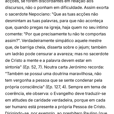
acções, se forem discordantes em relação aos
discursos, não o ponham em dificuldade. Assim exorta
o sacerdote Nepociano: "Que as tuas acções não
desmintam as tuas palavras, para que não aconteça
que, quando pregas na igreja, haja quem no seu íntimo
comente: "Por que precisamente tu não te comportas
assim?". Verdadeiramente simpático aquele mestre
que, de barriga cheia, disserta sobre o jejum; também
um ladrão pode censurar a avareza; mas no sacerdote
de Cristo a mente e a palavra devem estar em
sintonia"
(Ep.
52, 7). Noutra carta Jerónimo recorda:
"Também se possui uma doutrina maravilhosa, não
tem vergonha a pessoa que se sente condenar pela
própria consciência"
(Ep.
127, 4). Sempre em tema de
coerência, ele observa: o Evangelho deve traduzir-se
em atitudes de caridade verdadeira, porque em cada
ser humano está presente a própria Pessoa de Cristo.
Dirigindo-se, por exemplo, ao presbítero Paulino (que