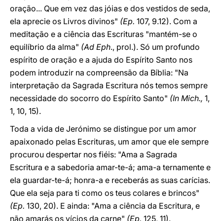
oração... Que em vez das jóias e dos vestidos de seda,
ela aprecie os Livros divinos"
(Ep.
107, 9.12). Com a
meditação e a ciência das Escrituras "mantém-se o
equilíbrio da alma"
(Ad Eph
., prol.). Só um profundo
espírito de oração e a ajuda do Espírito Santo nos
podem introduzir na compreensão da Bíblia: "Na
interpretação da Sagrada Escritura nós temos sempre
necessidade do socorro do Espírito Santo"
(In Mich.,
1,
1, 10, 15).
Toda a vida de Jerónimo se distingue por um amor
apaixonado pelas Escrituras, um amor que ele sempre
procurou despertar nos fiéis: "Ama a Sagrada
Escritura e a sabedoria amar-te-á; ama-a ternamente e
ela guardar-te-á; honra-a e receberás as suas carícias.
Que ela seja para ti como os teus colares e brincos"
(Ep.
130, 20). E ainda: "Ama a ciência da Escritura, e
não amarás os vícios da carne"
(Ep.
125, 11).