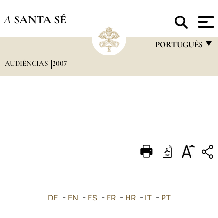
A
SANTA SÉ
PORTUGUÊS
AUDIÊNCIAS
2007
FRANÇAIS
ENGLISH
ITALIANO
PORTUGUÊS
ESPAÑOL
DEUTSCH
POLSKI
العربيّة
DE
-
EN
-
ES
-
FR
-
HR
-
IT
-
PT
中文