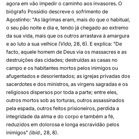
agora em vão impedir o caminho aos invasores. O
biógrafo Possídio descreve o sofrimento de
Agostinho: "As lágrimas eram, mais do que o habitual,
o seu pão noite e dia e, tendo já chegado ao extremo
da sua vida, mais que os outros arrastava à amargura
e ao luto a sua velhice
(Vida,
28, 6). E explica: "De
facto, aquele homem de Deus via os massacres e as
destruições das cidades; destruídas as casas no
campo e os habitantes mortos pelos inimigos ou
afugentados e desorientados; as igrejas privadas dos
sacerdotes e dos ministros, as virgens sagradas e os
religiosos dispersos por toda a parte; entre eles,
outros mortos sob as torturas, outros assassinados
pela espada, outros feitos prisioneiros, perdida a
integridade da alma e do corpo e também a fé,
reduzidos em dolorosa e longa escravidão pelos
inimigos"
(ibid.,
28, 8).