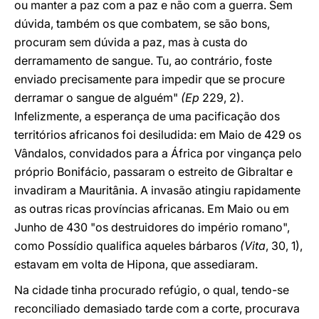
ou manter a paz com a paz e não com a guerra. Sem
dúvida, também os que combatem, se são bons,
procuram sem dúvida a paz, mas à custa do
derramamento de sangue. Tu, ao contrário, foste
enviado precisamente para impedir que se procure
derramar o sangue de alguém"
(Ep
229, 2).
Infelizmente, a esperança de uma pacificação dos
territórios africanos foi desiludida: em Maio de 429 os
Vândalos, convidados para a África por vingança pelo
próprio Bonifácio, passaram o estreito de Gibraltar e
invadiram a Mauritânia. A invasão atingiu rapidamente
as outras ricas províncias africanas. Em Maio ou em
Junho de 430 "os destruidores do império romano",
como Possídio qualifica aqueles bárbaros
(Vita
, 30, 1),
estavam em volta de Hipona, que assediaram.
Na cidade tinha procurado refúgio, o qual, tendo-se
reconciliado demasiado tarde com a corte, procurava