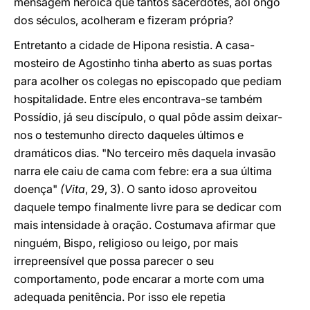
mensagem heróica que tantos sacerdotes, aol ongo
dos séculos, acolheram e fizeram própria?
Entretanto a cidade de Hipona resistia. A casa-
mosteiro de Agostinho tinha aberto as suas portas
para acolher os colegas no episcopado que pediam
hospitalidade. Entre eles encontrava-se também
Possídio, já seu discípulo, o qual pôde assim deixar-
nos o testemunho directo daqueles últimos e
dramáticos dias. "No terceiro mês daquela invasão
narra ele caiu de cama com febre: era a sua última
doença"
(Vita
, 29, 3). O santo idoso aproveitou
daquele tempo finalmente livre para se dedicar com
mais intensidade à oração. Costumava afirmar que
ninguém, Bispo, religioso ou leigo, por mais
irrepreensível que possa parecer o seu
comportamento, pode encarar a morte com uma
adequada penitência. Por isso ele repetia