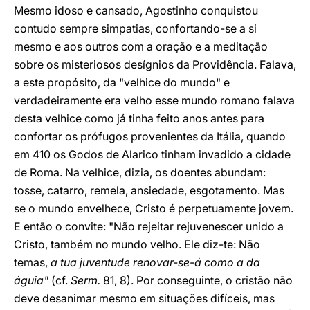
Mesmo idoso e cansado, Agostinho conquistou
contudo sempre simpatias, confortando-se a si
mesmo e aos outros com a oração e a meditação
sobre os misteriosos desígnios da Providência. Falava,
a este propósito, da "velhice do mundo" e
verdadeiramente era velho esse mundo romano falava
desta velhice como já tinha feito anos antes para
confortar os prófugos provenientes da Itália, quando
em 410 os Godos de Alarico tinham invadido a cidade
de Roma. Na velhice, dizia, os doentes abundam:
tosse, catarro, remela, ansiedade, esgotamento. Mas
se o mundo envelhece, Cristo é perpetuamente jovem.
E então o convite: "Não rejeitar rejuvenescer unido a
Cristo, também no mundo velho. Ele diz-te: Não
temas,
a tua juventude renovar-se-á como a da
águia"
(cf.
Serm.
81, 8). Por conseguinte, o cristão não
deve desanimar mesmo em situações difíceis, mas