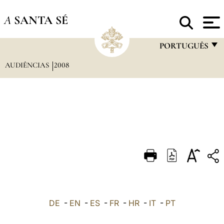
A
SANTA SÉ
PORTUGUÊS
AUDIÊNCIAS
2008
FRANÇAIS
ENGLISH
ITALIANO
PORTUGUÊS
ESPAÑOL
DEUTSCH
POLSKI
العربيّة
DE
-
EN
-
ES
-
FR
-
HR
-
IT
-
PT
中文