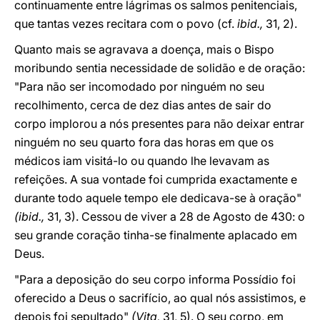
continuamente entre lágrimas os salmos penitenciais,
que tantas vezes recitara com o povo (cf.
ibid.,
31, 2).
Quanto mais se agravava a doença, mais o Bispo
moribundo sentia necessidade de solidão e de oração:
"Para não ser incomodado por ninguém no seu
recolhimento, cerca de dez dias antes de sair do
corpo implorou a nós presentes para não deixar entrar
ninguém no seu quarto fora das horas em que os
médicos iam visitá-lo ou quando lhe levavam as
refeições. A sua vontade foi cumprida exactamente e
durante todo aquele tempo ele dedicava-se à oração"
(ibid.,
31, 3). Cessou de viver a 28 de Agosto de 430: o
seu grande coração tinha-se finalmente aplacado em
Deus.
"Para a deposição do seu corpo informa Possídio foi
oferecido a Deus o sacrifício, ao qual nós assistimos, e
depois foi sepultado"
(Vita,
31, 5). O seu corpo, em