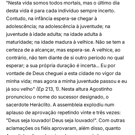
"Nesta vida somos todos mortais, mas o último dia
desta vida é para cada indivíduo sempre incerto.
Contudo, na infância espera-se chegar à
adolescência; na adolescência à juventude; na
juventude à idade adulta; na idade adulta à
maturidade; na idade madura à velhice. Não se tem a
certeza de a alcançar, mas espera-se. A velhice, ao
contrário, não tem diante de si outro período no qual
esperar; a sua própria duração é incerta... Eu por
vontade de Deus cheguei a esta cidade no vigor da
minha vida; mas agora a minha juventude passou e eu
já sou velho"
(Ep
213, 1). Nesta altura Agostinho
pronunciou o nome do sucessor designado, o
sacerdote Heráclito. A assembleia explodiu num
aplauso de aprovação repetindo vinte e três vezes:
"Deus seja louvado! Deus seja louvado!". Com outras
aclamações os fiéis aprovaram, além disso, quanto