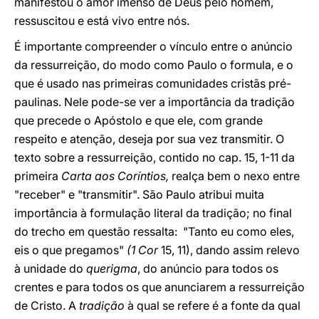
manifestou o amor imenso de Deus pelo homem,
ressuscitou e está vivo entre nós.
É importante compreender o vínculo entre o anúncio
da ressurreição, do modo como Paulo o formula, e o
que é usado nas primeiras comunidades cristãs pré-
paulinas. Nele pode-se ver a importância da tradição
que precede o Apóstolo e que ele, com grande
respeito e atenção, deseja por sua vez transmitir. O
texto sobre a ressurreição, contido no cap. 15, 1-11 da
primeira
Carta aos Coríntios,
realça bem o nexo entre
"receber" e "transmitir". São Paulo atribui muita
importância à formulação literal da tradição; no final
do trecho em questão ressalta: "Tanto eu como eles,
eis o que pregamos"
(1 Cor
15, 11), dando assim relevo
à unidade do
querigma
, do anúncio para todos os
crentes e para todos os que anunciarem a ressurreição
de Cristo. A
tradição
à qual se refere é a fonte da qual