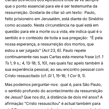
que o ponto essencial para ele é ser testemunha da
ressurreição. Gostaria de citar só um texto: Paulo,
feito prisioneiro em Jerusalém, está diante do Sinédrio
como acusado. Nesta circunstância na qual está em
questão para ele a morte ou a vida, ele indica qual é o
sentido e o conteúdo de toda a sua pregação: "É pela
nossa esperança, a ressurreição dos mortos, que
estou a ser julgado"
(Act
23, 6). Paulo repete
continuamente nas suas Cartas esta mesma frase (cf.
1
Ts
1, 9 s.; 4, 13-18; 5, 10), nas quais faz apelo também à
sua experiência pessoal, ao seu encontro pessoal com
Cristo ressuscitado (cf.
Gl
1, 15-16;
1 Cor
9, 1).
Mas podemos perguntar-nos: qual é, para São Paulo,
o sentido profundo do acontecimento da ressurreição
de Jesus? Que nos diz, à distância de dois mil anos? A
afirmação "Cristo ressuscitou" é actual também para