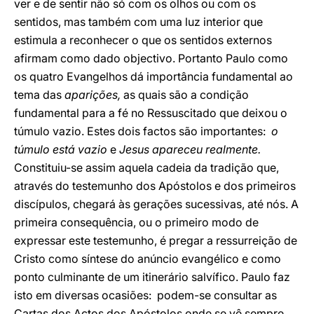
ver e de sentir não só com os olhos ou com os
sentidos, mas também com uma luz interior que
estimula a reconhecer o que os sentidos externos
afirmam como dado objectivo. Portanto Paulo como
os quatro Evangelhos dá importância fundamental ao
tema das
aparições,
as quais são a condição
fundamental para a fé no Ressuscitado que deixou o
túmulo vazio. Estes dois factos são importantes:
o
túmulo está vazio
e
Jesus apareceu realmente.
Constituiu-se assim aquela cadeia da tradição que,
através do testemunho dos Apóstolos e dos primeiros
discípulos, chegará às gerações sucessivas, até nós. A
primeira consequência, ou o primeiro modo de
expressar este testemunho, é pregar a ressurreição de
Cristo como síntese do anúncio evangélico e como
ponto culminante de um itinerário salvífico. Paulo faz
isto em diversas ocasiões: podem-se consultar as
Cartas dos Actos dos Apóstolos onde se vê sempre