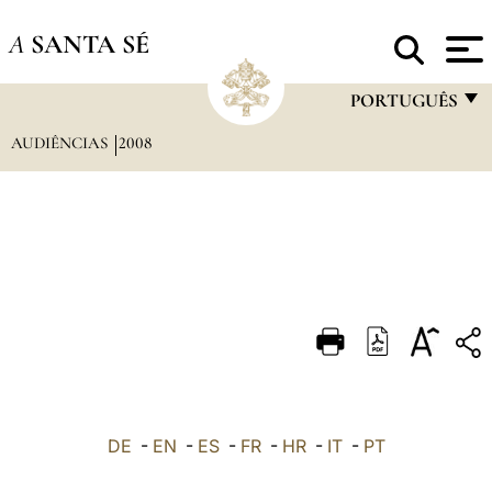
A
SANTA SÉ
PORTUGUÊS
AUDIÊNCIAS
2008
FRANÇAIS
ENGLISH
ITALIANO
PORTUGUÊS
ESPAÑOL
DEUTSCH
POLSKI
العربيّة
DE
-
EN
-
ES
-
FR
-
HR
-
IT
-
PT
中文