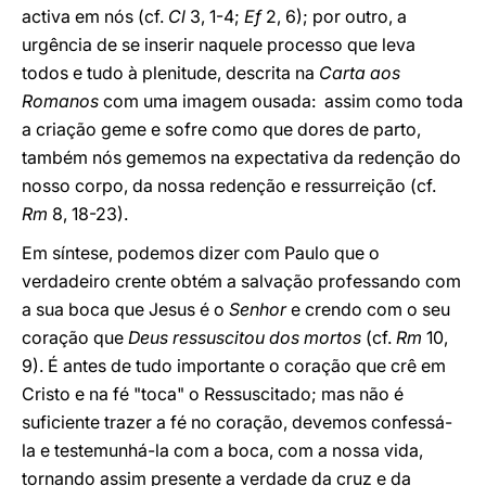
activa em nós (cf.
Cl
3, 1-4;
Ef
2, 6); por outro, a
urgência de se inserir naquele processo que leva
todos e tudo à plenitude, descrita na
Carta aos
Romanos
com uma imagem ousada: assim como toda
a criação geme e sofre como que dores de parto,
também nós gememos na expectativa da redenção do
nosso corpo, da nossa redenção e ressurreição (cf.
Rm
8, 18-23).
Em síntese, podemos dizer com Paulo que o
verdadeiro crente obtém a salvação professando com
a sua boca que Jesus é o
Senhor
e crendo com o seu
coração que
Deus ressuscitou dos mortos
(cf.
Rm
10,
9). É antes de tudo importante o coração que crê em
Cristo e na fé "toca" o Ressuscitado; mas não é
suficiente trazer a fé no coração, devemos confessá-
la e testemunhá-la com a boca, com a nossa vida,
tornando assim presente a verdade da cruz e da