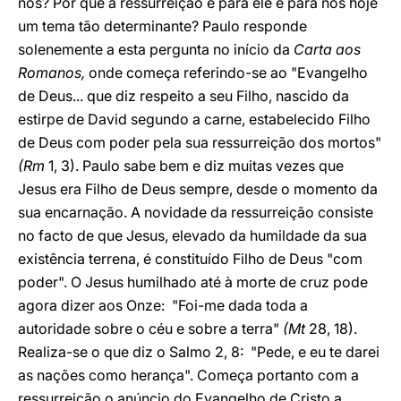
nós? Por que a ressurreição é para ele e para nós hoje
um tema tão determinante? Paulo responde
solenemente a esta pergunta no início da
Carta aos
Romanos,
onde começa referindo-se ao "Evangelho
de Deus... que diz respeito a seu Filho, nascido da
estirpe de David segundo a carne, estabelecido Filho
de Deus com poder pela sua ressurreição dos mortos"
(Rm
1, 3). Paulo sabe bem e diz muitas vezes que
Jesus era Filho de Deus sempre, desde o momento da
sua encarnação. A novidade da ressurreição consiste
no facto de que Jesus, elevado da humildade da sua
existência terrena, é constituído Filho de Deus "com
poder". O Jesus humilhado até à morte de cruz pode
agora dizer aos Onze: "Foi-me dada toda a
autoridade sobre o céu e sobre a terra"
(Mt
28, 18).
Realiza-se o que diz o Salmo 2, 8: "Pede, e eu te darei
as nações como herança". Começa portanto com a
ressurreição o anúncio do Evangelho de Cristo a