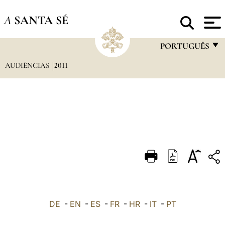
A
SANTA SÉ
PORTUGUÊS
AUDIÊNCIAS
2011
FRANÇAIS
ENGLISH
ITALIANO
PORTUGUÊS
ESPAÑOL
DEUTSCH
POLSKI
العربيّة
DE
-
EN
-
ES
-
FR
-
HR
-
IT
-
PT
中文