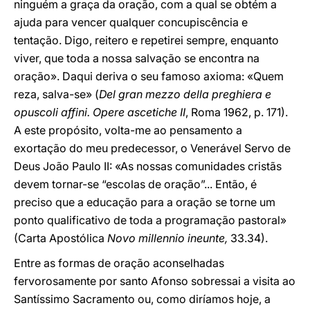
ninguém a graça da oração, com a qual se obtém a
ajuda para vencer qualquer concupiscência e
tentação. Digo, reitero e repetirei sempre, enquanto
viver, que toda a nossa salvação se encontra na
oração». Daqui deriva o seu famoso axioma: «Quem
reza, salva-se» (
Del gran mezzo della preghiera e
opuscoli affini. Opere ascetiche II
, Roma 1962, p. 171).
A este propósito, volta-me ao pensamento a
exortação do meu predecessor, o Venerável Servo de
Deus João Paulo II: «As nossas comunidades cristãs
devem tornar-se “escolas de oração”... Então, é
preciso que a educação para a oração se torne um
ponto qualificativo de toda a programação pastoral»
(Carta Apostólica
Novo millennio ineunte,
33.34).
Entre as formas de oração aconselhadas
fervorosamente por santo Afonso sobressai a visita ao
Santíssimo Sacramento ou, como diríamos hoje, a