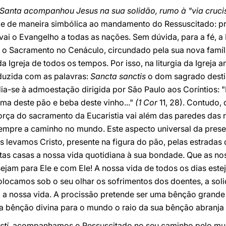
 Santa acompanhou Jesus na sua solidão, rumo à "via cruci
de de maneira simbólica ao mandamento do Ressuscitado: pre
vai o Evangelho a todas as nações. Sem dúvida, para a fé, a 
iu o Sacramento no Cenáculo, circundado pela sua nova famíl
 Igreja de todos os tempos. Por isso, na liturgia da Igreja an
duzida com as palavras:
Sancta sanctis
o dom sagrado desti
ia-se à admoestação dirigida por São Paulo aos Coríntios: 
oma deste pão e beba deste vinho..."
(1 Cor
11, 28). Contudo,
orça do sacramento da Eucaristia vai além das paredes das n
empre a caminho no mundo. Este aspecto universal da presen
s levamos Cristo, presente na figura do pão, pelas estradas
tas casas a nossa vida quotidiana à sua bondade. Que as no
ejam para Ele e com Ele! A nossa vida de todos os dias est
locamos sob o seu olhar os sofrimentos dos doentes, a soli
a a nossa vida. A procissão pretende ser uma bênção grande
 a bênção divina para o mundo o raio da sua bênção abranja
sti
, acompanhamos o Ressuscitado no seu caminho pelo mu