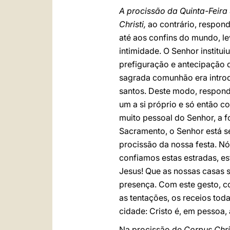
A procissão da Quinta-Feira
Christi,
ao contrário, respon
até aos confins do mundo, le
intimidade. O Senhor institu
prefiguração e antecipação da
sagrada comunhão era intro
santos. Deste modo, respond
um a si próprio e só então c
muito pessoal do Senhor, a f
Sacramento, o Senhor está s
procissão da nossa festa. Nó
confiamos estas estradas, es
Jesus! Que as nossas casas s
presença. Com este gesto, co
as tentações, os receios tod
cidade: Cristo é, em pessoa,
Na procissão de
Corpus Chri