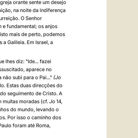
Igreja orante sente um desejo
ição, na noite da indiferença
urreição. O Senhor
 e fundamental; os anjos
isto mais de perto, podemos
 Galileia. Em Israel, a
lhes diz: "Ide... fazei
essuscitado, aparece no
não subi para o Pai..."
(Jo
-lo. Estas duas direcções do
o seguimento de Cristo. A
 muitas moradas (cf.
Jo
14,
inhos do mundo, levando o
s. Por isso o caminho dos
 Paulo foram até Roma,