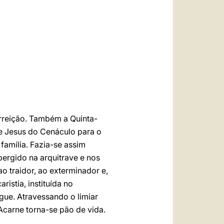
العربيّة
中文
LATINE
surreição. Também a Quinta-
de Jesus do Cenáculo para o
família. Fazia-se assim
ergido na arquitrave e nos
ao traidor, ao exterminador e,
istia, instituída no
gue. Atravessando o limiar
Acarne torna-se pão de vida.