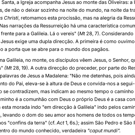
 Santa, a Igreja acompanha Jesus ao monte das Oliveiras: a 
, de não o deixar sozinho na noite do mundo, na noite da tra
 Christi
, retomamos esta procissão, mas na alegria da Ress
 Nas narrações da Ressurreição há uma característica comum
rente para a Galileia. Lá o vereis" (
Mt
28, 7). Considerando 
 Jesus exige uma dupla direcção. A primeira é como ouvimos a
mo a porta que se abre para o mundo dos pagãos.
a Galileia, no monte, os discípulos vêem Jesus, o Senhor, que 
s"
(Mt
28, 19). A outra direcção do preceder, por parte do R
alavras de Jesus a Madalena: "Não me detenhas, pois ainda 
unto do Pai, eleva-se à altura de Deus e convida-nos a segui
o se contradizem, mas indicam ao mesmo tempo o caminho d
aminho é a comunhão com Deus o próprio Deus é a casa com
a esta morada indo "em direcção à Galileia" indo pelos cam
, levando o dom do seu amor aos homens de todos os tempo
os "confins da terra" (cf.
Act
1, 6s.); assim São Pedro e São
centro do mundo conhecido, verdadeira
"caput mundi".