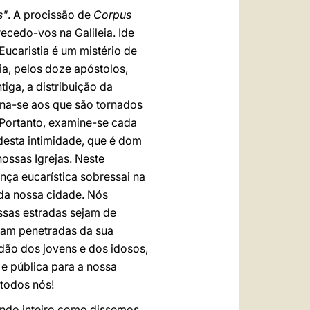
s"
. A procissão de
Corpus
cedo-vos na Galileia. Ide
Eucaristia é um mistério de
ia, pelos doze apóstolos,
tiga, a distribuição da
na-se aos que são tornados
"Portanto, examine-se cada
 desta intimidade, que é dom
ossas Igrejas. Neste
ça eucarística sobressai na
 da nossa cidade. Nós
ssas estradas sejam de
ejam penetradas da sua
dão dos jovens e dos idosos,
 e pública para a nossa
 todos nós!
ndo inteiro como dissemos.