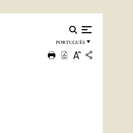
PORTUGUÊS
FRANÇAIS
ENGLISH
ITALIANO
PORTUGUÊS
ESPAÑOL
DEUTSCH
POLSKI