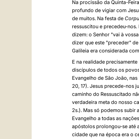
Na procissão da Quinta-Feira
profundo de vigiar com Jesus
de muitos. Na festa de
Corpus
ressuscitou e precedeu-nos.
dizem: o Senhor "vai à vossa f
dizer que este "preceder" de
Galileia era considerada co
E na realidade precisamente n
discípulos de todos os povo
Evangelho de São João, nas p
20, 17). Jesus precede-nos j
caminho do Ressuscitado nã
verdadeira meta do nosso c
2s.). Mas só podemos subir 
Evangelho a todas as nações
apóstolos prolongou-se até a
cidade que na época era o 