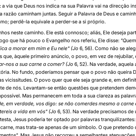
o: a via que Deus nos indica na sua Palavra vai na direcção in
 razão caminham juntas. Seguir a Palavra de Deus e caminha
mo; perdê-la equivale a perder-se a si próprio.
hos neste caminho. Ele está connosco; aliás, Ele deseja part
logo que há pouco o Evangelho nos referiu, Ele disse:
"Quem
ica a morar em mim e Eu nele" (Jo
6, 56). Como não se ale
ue, àquele primeiro anúncio, o povo, em vez de rejubilar, 
r-nos a sua carne a comer? (Jo
6, 52). Na verdade, aquela 
stória. No fundo, poderíamos pensar que o povo não queira 
uas vicissitudes. O povo quer que ele seja grande e, em defi
te de nós. Levantam-se então questões que pretendem demo
possível. Mas permanecem em toda a sua clareza as palavr
e, em verdade, vos digo: se não comerdes mesmo a carne 
ereis a vida em vós" (Jo
6, 53). Na verdade precisamos de 
esta, Jesus poderia ter optado por palavras tranquilizantes:
e carne, mas trata-se apenas de um símbolo. O que pretendo
entos". Mas Jesus não recorreu a semelhantes atenuações.