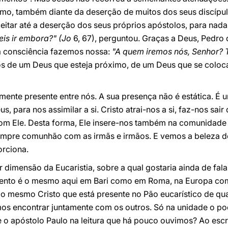
smo, também diante da deserção de muitos dos seus discípul
itar até a deserção dos seus próprios apóstolos, para nada
is ir embora?" (Jo
6, 67), perguntou. Graças a Deus, Pedro
a consciência fazemos nossa:
"A quem iremos nós, Senhor? T
os de um Deus que esteja próximo, de um Deus que se coloc
almente presente entre nós. A sua presença não é estática. É
s, para nos assimilar a si. Cristo atrai-nos a si, faz-nos sai
com Ele. Desta forma, Ele insere-nos também na comunidad
mpre comunhão com as irmãs e irmãos. E vemos a beleza 
orciona.
dimensão da Eucaristia, sobre a qual gostaria ainda de falar
nto é o mesmo aqui em Bari como em Roma, na Europa como
 o mesmo Cristo que está presente no Pão eucarístico de qual
mos encontrar juntamente com os outros. Só na unidade o p
e o apóstolo Paulo na leitura que há pouco ouvimos? Ao escre