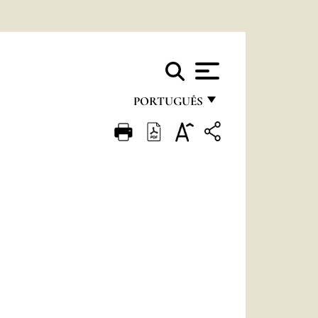
PORTUGUÊS
FRANÇAIS
ENGLISH
ITALIANO
PORTUGUÊS
ESPAÑOL
DEUTSCH
POLSKI