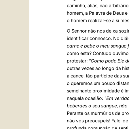
caminho, aliás, não arbitrári
homem, a Palavra de Deus e a
o homem realizar-se a si mes
O Senhor não nos deixa sozin
identificar connosco. No diá
carne e bebe o meu sangue f
como esta? Contudo ouvimos q
protestar:
"Como pode Ele da
outras vezes ao longo da hi
alcance, tão partícipe das s
o queremos um pouco distan
semelhante proximidade é im
naquela ocasião:
"Em verdad
beberdes o seu sangue, não t
Perante os murmúrios de prot
não vos preocupeis! Falei d
profunda comunhão de sentim