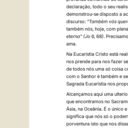
declaração, todo o seu reali
demonstrou-se disposto a ace
discurso:
"Também vós quere
também nós, hoje, com plen
eterna" (Jo
6, 68). Precisam
ama.
Na Eucaristia Cristo está re
nos prende para nos fazer seu
de todos nós uma só coisa 
com o Senhor é também e se
Sagrada Eucaristia nos prop
Alcançamos aqui uma ulterior 
que encontramos no Sacrame
Ásia, na Oceânia. É o único e
significa que nós só o pode
porventura isto que nos diss