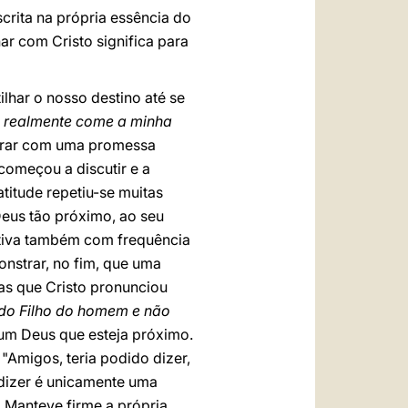
scrita na própria essência do
r com Cristo significa para
ilhar o nosso destino até se
 realmente come a minha
grar com uma promessa
começou a discutir e a
atitude repetiu-se muitas
Deus tão próximo, ao seu
nitiva também com frequência
nstrar, no fim, que uma
as que Cristo pronunciou
do Filho do homem e não
um Deus que esteja próximo.
 "Amigos, teria podido dizer,
 dizer é unicamente uma
 Manteve firme a própria