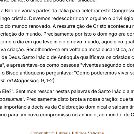
a Bari de várias partes da Itália para celebrar este Congres
ingo cristão. Devemos redescobrir com orgulho o privilégio
nto do mundo renovado. A ressurreição de Cristo aconteceu 
da criação do mundo. Precisamente por isto o domingo era c
como o dia em que teve início o novo mundo, aquele no qual,
va criação. Recolhendo-se em volta da mesa eucarística, a
 Deus. Santo Inácio de Antioquia qualificava os cristãos
a", e apresentava-os como pessoas "viventes segundo o d
a o Bispo antioqueno perguntava: "Como poderemos viver s
ist. ad Magnesios,
9, 1-2).
le?". Sentimos ressoar nestas palavras de Santo Inácio a a
 possumus".
Precisamente disto brota a nossa oração: que t
 importância decisiva da Celebração dominical e saibam tir
sário para um novo compromisso no anúncio, ao mundo, de C
Copyright © Libreria Editrice Vaticana