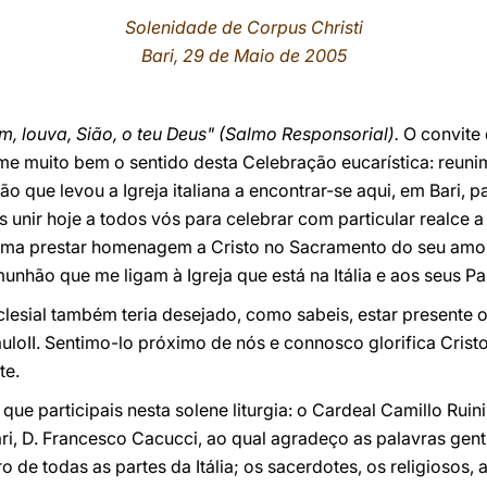
Solenidade de Corpus Christi
Bari, 29 de Maio de 2005
ém, louva, Sião, o teu Deus" (Salmo Responsorial).
O convite 
e muito bem o sentido desta Celebração eucarística: reuni
ão que levou a Igreja italiana a encontrar-se aqui, em Bari, 
unir hoje a todos vós para celebrar com particular realce 
orma prestar homenagem a Cristo no Sacramento do seu amo
unhão que me ligam à Igreja que está na Itália e aos seus Pa
clesial também teria desejado, como sabeis, estar present
loII. Sentimo-lo próximo de nós e connosco glorifica Cristo
te.
ue participais nesta solene liturgia: o Cardeal Camillo Ruin
ri, D. Francesco Cacucci, ao qual agradeço as palavras genti
e todas as partes da Itália; os sacerdotes, os religiosos, a