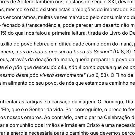
tires de Abitene também nós, cristãos do século XXI, devemo
ãos, mesmo se não existem estas proibições do imperador. S
 nos encontramos, muitas vezes marcado pelo consumismo de
mo fechado à transcendência, pode parecer um deserto não 
 15) do qual nos falou a primeira leitura, tirada do Livro do 
 auxílio do povo hebreu em dificuldade com o dom do maná,
omem, mas de tudo o que sai da boca do Senhor" (Dt
8, 3).
eus, através da doação do maná, queria preparar o povo d
te é o pão que desceu do céu; não é como aquele que os 
mesmo deste pão viverá eternamente" (Jo
6, 58). O Filho de
assim alimento do seu povo, de nós que estamos a caminho n
nfrentar as fadigas e o cansaço da viagem. O Domingo, Dia 
d'Ele, que é o Senhor da vida. Por conseguinte, o preceito f
 os nossos ombros. Ao contrário, participar na Celebração d
tar a comunhão dos irmãos e irmãs em Cristo é uma necessid
trar a energia necessária para o caminho que devemos perc