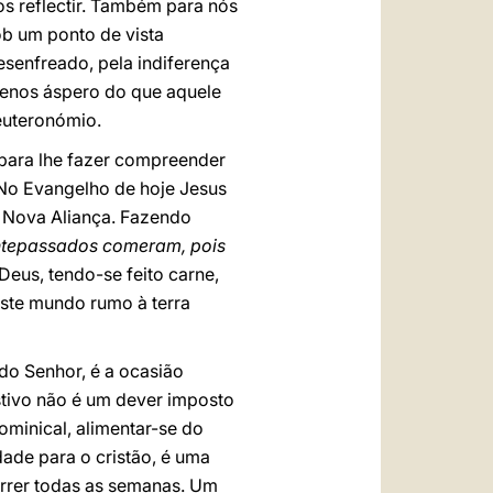
s reflectir. Também para nós
ob um ponto de vista
senfreado, pela indiferença
menos áspero do que aquele
Deuteronómio.
 para lhe fazer compreender
 No Evangelho de hoje Jesus
a Nova Aliança. Fazendo
antepassados comeram, pois
 Deus, tendo-se feito carne,
este mundo rumo à terra
do Senhor, é a ocasião
estivo não é um dever imposto
ominical, alimentar-se do
ade para o cristão, é uma
orrer todas as semanas. Um