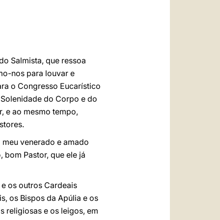
العربيّة
中文
LATINE
do Salmista, que ressoa
mo-nos para louvar e
para o Congresso Eucarístico
a Solenidade do Corpo e do
r, e ao mesmo tempo,
stores.
e o meu venerado e amado
, bom Pastor, que ele já
i e os outros Cardeais
s, os Bispos da Apúlia e os
s religiosas e os leigos, em