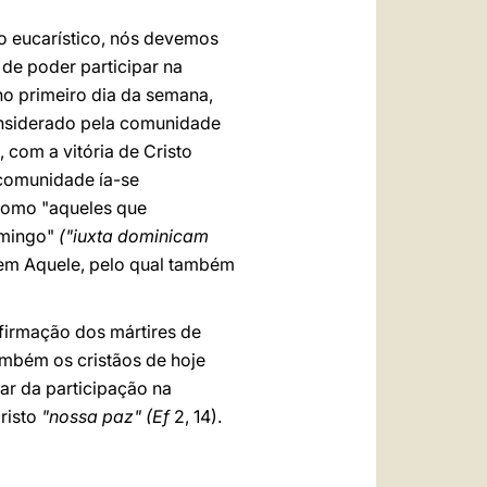
so eucarístico, nós devemos
 de poder participar na
no primeiro dia da semana,
onsiderado pela comunidade
 com a vitória de Cristo
 comunidade ía-se
 como "aqueles que
omingo"
("iuxta dominicam
em Aquele, pelo qual também
firmação dos mártires de
ambém os cristãos de hoje
ar da participação na
risto
"nossa paz" (Ef
2, 14).