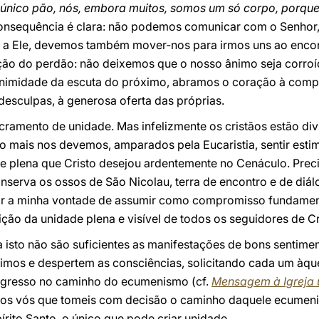
único pão, nós, embora muitos, somos um só corpo, porque
 consequência é clara: não podemos comunicar com o Senhor,
 a Ele, devemos também mover-nos para irmos uns ao encont
ição do perdão: não deixemos que o nosso ânimo seja corroí
imidade da escuta do próximo, abramos o coração à compr
desculpas, à generosa oferta das próprias.
acramento de unidade. Mas infelizmente os cristãos estão di
o mais nos devemos, amparados pela Eucaristia, sentir esti
e plena que Cristo desejou ardentemente no Cenáculo. Precis
nserva os ossos de São Nicolau, terra de encontro e de diá
etir a minha vontade de assumir como compromisso fundamen
ição da unidade plena e visível de todos os seguidores de Cr
 isto não são suficientes as manifestações de bons sentime
imos e despertem as consciências, solicitando cada um àque
ogresso no caminho do ecumenismo (cf.
Mensagem à Igreja 
odos vós que tomeis com decisão o caminho daquele ecumenis
írito Santo, o único que pode criar unidade.