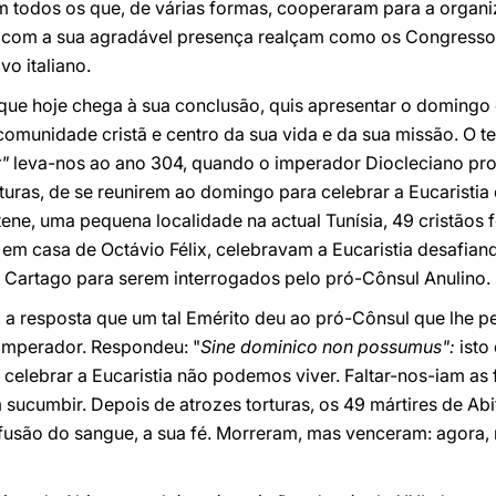
ém todos os que, de várias formas, cooperaram para a orga
 com a sua agradável presença realçam como os Congressos
vo italiano.
 que hoje chega à sua conclusão, quis apresentar o doming
comunidade cristã e centro da sua vida e da sua missão. O 
"
leva-nos ao ano 304, quando o imperador Diocleciano proi
turas, de se reunirem ao domingo para celebrar a Eucaristia 
tene, uma pequena localidade na actual Tunísia, 49 cristãos
m casa de Octávio Félix, celebravam a Eucaristia desafiand
 Cartago para serem interrogados pelo pró-Cônsul Anulino.
ras, a resposta que um tal Emérito deu ao pró-Cônsul que lhe
imperador. Respondeu: "
Sine dominico non possumus":
isto
elebrar a Eucaristia não podemos viver. Faltar-nos-iam as 
 sucumbir. Depois de atrozes torturas, os 49 mártires de Ab
usão do sangue, a sua fé. Morreram, mas venceram: agora, 