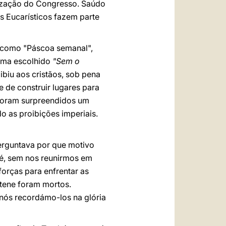
nização do Congresso. Saúdo
 Eucarísticos fazem parte
o como "Páscoa semanal",
tema escolhido
"Sem o
biu aos cristãos, sob pena
e de construir lugares para
 foram surpreendidos um
o as proibições imperiais.
 perguntava por que motivo
 é, sem nos reunirmos em
forças para enfrentar as
itene foram mortos.
nós recordámo-los na glória