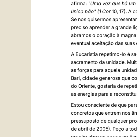
afirma:
"Uma vez que há um 
único pão" (1 Cor
10, 17). A
Se nos quisermos apresentar
preciso aprender a grande l
abramos o coração à magnan
eventual aceitação das suas 
A Eucaristia repetimo-lo é s
sacramento da unidade. Muit
as forças para aquela unidad
Bari, cidade generosa que co
do Oriente, gostaria de rep
as energias para a reconstitu
Estou consciente de que para
concretos que entrem nos ân
pressuposto de qualquer pr
de abril de 2005). Peço a t
oração abre as portas ao Esp