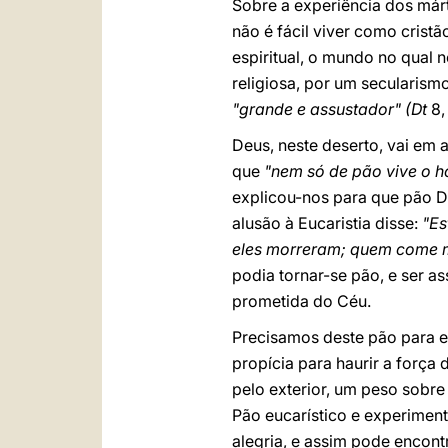
Sobre a experiência dos már
não é fácil viver como crist
espiritual, o mundo no qual
religiosa, por um secularis
"grande e assustador" (Dt
8,
Deus, neste deserto, vai em
que
"nem só de pão vive o h
explicou-nos para que pão D
alusão à Eucaristia disse:
"Es
eles morreram; quem come 
podia tornar-se pão, e ser 
prometida do Céu.
Precisamos deste pão para e
propícia para haurir a força 
pelo exterior, um peso sobre
Pão eucarístico e experimen
alegria, e assim pode encon