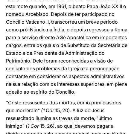
este mote quando, em 1961, o beato Papa João XXIII o
nomeou Arcebispo. Depois de ter participado no
Concílio Vaticano II, transcorreu um breve período
como pró-Núncio na Índia, e depois regressou a Roma
para o serviço directo à Sé Apostólica em importantes
cargos, entre os quais o de Substituto da Secretaria de
Estado e de Presidente da Administração do
Património. Dele foram reconhecidas a visão de
conjunto dos problemas da Igreja e a preocupação
constante em considerar os aspectos administrativos
na sua relação com os interesses superiores, em plena
adesão ao espírito do Concílio.
"Cristo ressuscitou dos mortos, como primícias dos
que morreram"
(1 Cor
15, 20). A luz de Jesus
ressuscitado ilumina as trevas da morte, "último
inimigo"
(1 Cor
15, 26), ao qual devemos pagar a
dívida contraída pelo pecado original, mas que já não