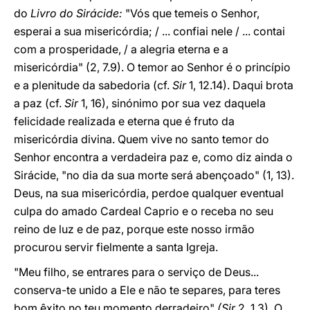
do
Livro do Sirácide:
"Vós que temeis o Senhor,
esperai a sua misericórdia; / ... confiai nele / ... contai
com a prosperidade, / a alegria eterna e a
misericórdia" (2, 7.9). O temor ao Senhor é o princípio
e a plenitude da sabedoria (cf.
Sir
1, 12.14). Daqui brota
a paz (cf.
Sir
1, 16), sinónimo por sua vez daquela
felicidade realizada e eterna que é fruto da
misericórdia divina. Quem vive no santo temor do
Senhor encontra a verdadeira paz e, como diz ainda o
Sirácide, "no dia da sua morte será abençoado" (1, 13).
Deus, na sua misericórdia, perdoe qualquer eventual
culpa do amado Cardeal Caprio e o receba no seu
reino de luz e de paz, porque este nosso irmão
procurou servir fielmente a santa Igreja.
"Meu filho, se entrares para o serviço de Deus...
conserva-te unido a Ele e não te separes, para teres
bom êxito no teu momento derradeiro"
(Sir
2, 1.3). O