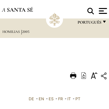
A
SANTA SÉ
PORTUGUÊS
HOMILIAS
2005
FRANÇAIS
ENGLISH
ITALIANO
PORTUGUÊS
ESPAÑOL
DEUTSCH
POLSKI
العربيّة
DE
-
EN
-
ES
-
FR
-
IT
-
PT
中文