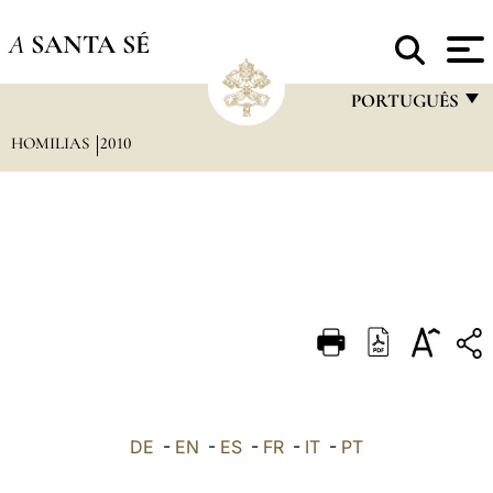
A
SANTA SÉ
PORTUGUÊS
HOMILIAS
2010
FRANÇAIS
ENGLISH
ITALIANO
PORTUGUÊS
ESPAÑOL
DEUTSCH
POLSKI
العربيّة
DE
-
EN
-
ES
-
FR
-
IT
-
PT
中文