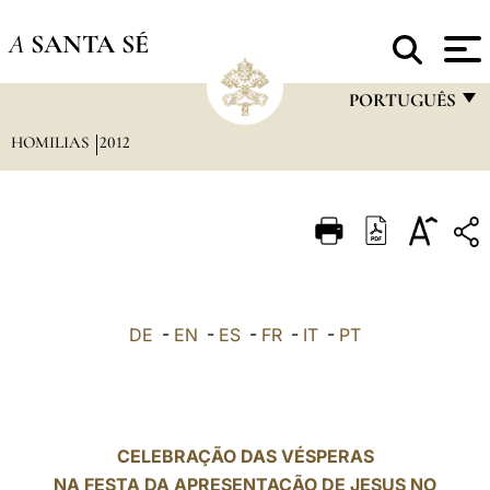
A
SANTA SÉ
PORTUGUÊS
HOMILIAS
2012
FRANÇAIS
ENGLISH
ITALIANO
PORTUGUÊS
ESPAÑOL
DE
-
EN
-
ES
-
FR
-
IT
-
PT
DEUTSCH
POLSKI
العربيّة
CELEBRAÇÃO DAS VÉSPERAS
NA FESTA DA APRESENTAÇÃO DE JESUS NO
中文