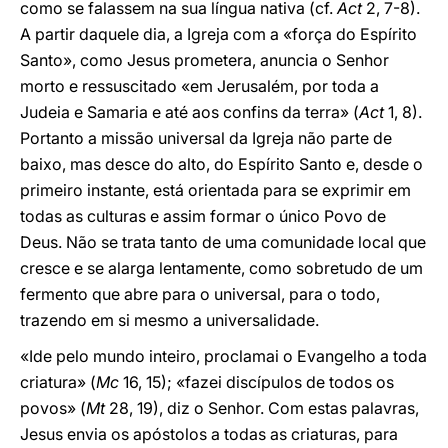
como se falassem na sua língua nativa (cf.
Act
2, 7-8).
A partir daquele dia, a Igreja com a «força do Espírito
Santo», como Jesus prometera, anuncia o Senhor
morto e ressuscitado «em Jerusalém, por toda a
Judeia e Samaria e até aos confins da terra» (
Act
1, 8).
Portanto a missão universal da Igreja não parte de
baixo, mas desce do alto, do Espírito Santo e, desde o
primeiro instante, está orientada para se exprimir em
todas as culturas e assim formar o único Povo de
Deus. Não se trata tanto de uma comunidade local que
cresce e se alarga lentamente, como sobretudo de um
fermento que abre para o universal, para o todo,
trazendo em si mesmo a universalidade.
«Ide pelo mundo inteiro, proclamai o Evangelho a toda
criatura» (
Mc
16, 15); «fazei discípulos de todos os
povos» (
Mt
28, 19), diz o Senhor. Com estas palavras,
Jesus envia os apóstolos a todas as criaturas, para