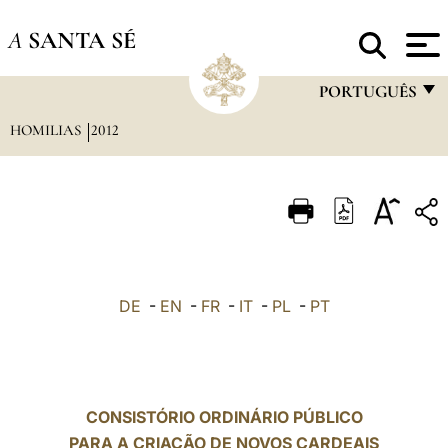
A
SANTA SÉ
PORTUGUÊS
HOMILIAS
2012
FRANÇAIS
ENGLISH
ITALIANO
PORTUGUÊS
ESPAÑOL
DE
-
EN
-
FR
-
IT
-
PL
-
PT
DEUTSCH
POLSKI
العربيّة
CONSISTÓRIO ORDINÁRIO PÚBLICO
PARA A CRIAÇÃO DE NOVOS CARDEAIS
中文