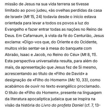
missão de Jesus na sua vida terrena se tivesse
limitado ao povo judeu, «às ovelhas perdidas da casa
de Israel» (
Mt
15, 24) todavia desde o início estava
orientada para levar a todos os povos a luz do
Evangelho e fazer entrar todas as nações no Reino de
Deus. Em Cafarnaum, à vista da fé do Centurião, Jesus
exclama: «Digo-vos que, do Oriente e do Ocidente,
muitos virão sentar-se à mesa do banquete com
Abraão, Isaac e Jacob, no Reino do Céu» (
Mt
8, 11).
Esta perspectiva universalista resulta, para além do
mais, da apresentação que Jesus fez de Si mesmo,
acrescentando ao título de «Filho de David» a
designação de «Filho do Homem» (
Mc
10, 33), como
acabámos de ouvir no texto evangélico proclamado.
O título de «Filho do Homem», presente na linguagem
da literatura apocalíptica judaica que se inspira na
visão da história do
Livro do profeta Daniel
(cf. 7, 13-