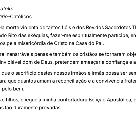
Matoka,
írio-
Católicos
 morte violenta de tantos fiéis e dos Rev.dos Sacerdotes T
do Rito das exéquias, fazer-me espiritualmente partícipe, e
os pela misericórdia de Cristo na Casa do Pai.
e inenarráveis penas e também os cristãos se tornaram obje
 inviolável dom de Deus, pretendem ameaçar a confiança e a 
que o sacrifício destes nossos irmãos e irmãs possa ser se
ra que quantos amam a reconciliação e a convivência frater
r pelo bem.
s e filhos, chegue a minha confortadora Bênção Apostólica
ias tão duramente provadas.