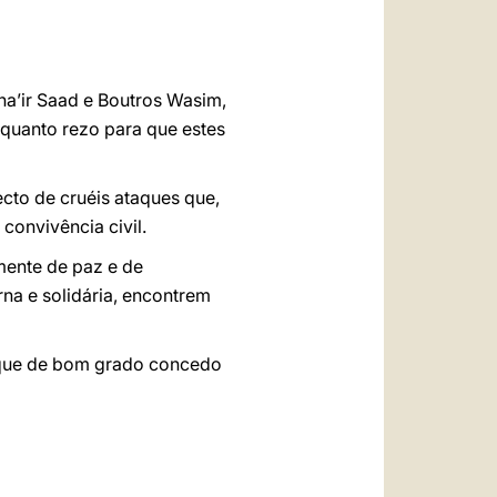
العربيّة
中文
LATINE
ha’ir Saad e Boutros Wasim,
nquanto rezo para que estes
cto de cruéis ataques que,
convivência civil.
mente de paz e de
na e solidária, encontrem
, que de bom grado concedo