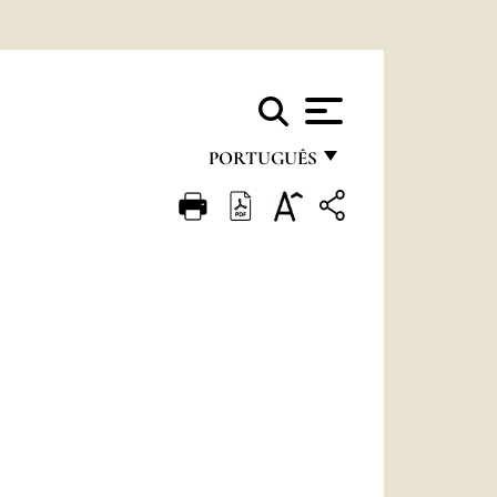
PORTUGUÊS
FRANÇAIS
ENGLISH
ITALIANO
PORTUGUÊS
ESPAÑOL
DEUTSCH
POLSKI