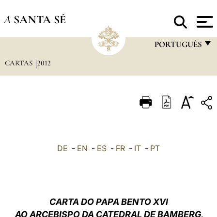
A
SANTA SÉ
PORTUGUÊS
CARTAS
2012
FRANÇAIS
ENGLISH
ITALIANO
PORTUGUÊS
ESPAÑOL
DE
-
EN
-
ES
-
FR
-
IT
-
PT
DEUTSCH
POLSKI
العربيّة
CARTA DO PAPA BENTO XVI
AO ARCEBISPO DA CATEDRAL DE BAMBERG,
中文