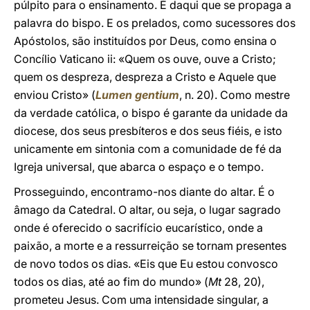
púlpito para o ensinamento. É daqui que se propaga a
palavra do bispo. E os prelados, como sucessores dos
Apóstolos, são instituídos por Deus, como ensina o
Concílio Vaticano ii: «Quem os ouve, ouve a Cristo;
quem os despreza, despreza a Cristo e Aquele que
enviou Cristo» (
Lumen gentium
, n. 20). Como mestre
da verdade católica, o bispo é garante da unidade da
diocese, dos seus presbíteros e dos seus fiéis, e isto
unicamente em sintonia com a comunidade de fé da
Igreja universal, que abarca o espaço e o tempo.
Prosseguindo, encontramo-nos diante do altar. É o
âmago da Catedral. O altar, ou seja, o lugar sagrado
onde é oferecido o sacrifício eucarístico, onde a
paixão, a morte e a ressurreição se tornam presentes
de novo todos os dias. «Eis que Eu estou convosco
todos os dias, até ao fim do mundo» (
Mt
28, 20),
prometeu Jesus. Com uma intensidade singular, a