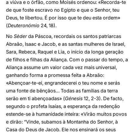
a viúva e o órfão, como Moisés ordenou: «Recorda-te
de que foste escravo no Egipto e que o Senhor, teu
Deus, te libertou. É por isso que te deu esta ordem»
(
Deuteronómio
24, 18).
No
Sèder
da Páscoa, recordais os santos patriarcas
Abraão, Isaac e Jacob, e as santas mulheres de Israel,
Sara, Rebeca, Raquel e Lia, o início da longa geração
de filhos e filhas da Aliança. Com o passar do tempo, a
Aliança assume um valor cada vez mais universal,
ganhando forma a promessa feita a Abraão:
«Abençoar-te-ei, engrandecerei o teu nome e serás
uma fonte de bênçãos… Todas as famílias da terra
serão em ti abençoadas» (
Génesis
12, 2-3). De facto,
segundo o profeta Isaías, a esperança da redenção
estende-se à humanidade inteira: «Virão muitos povos
e dirão: “Vinde, subamos à Montanha do Senhor, à
Casa do Deus de Jacob. Ele nos ensinará os seus