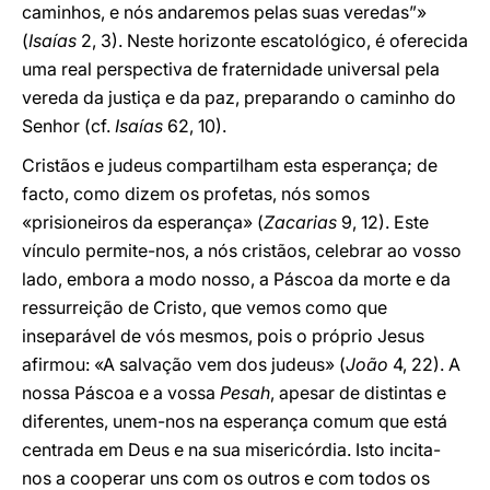
caminhos, e nós andaremos pelas suas veredas”»
(
Isaías
2, 3). Neste horizonte escatológico, é oferecida
uma real perspectiva de fraternidade universal pela
vereda da justiça e da paz, preparando o caminho do
Senhor (cf.
Isaías
62, 10).
Cristãos e judeus compartilham esta esperança; de
facto, como dizem os profetas, nós somos
«prisioneiros da esperança» (
Zacarias
9, 12). Este
vínculo permite-nos, a nós cristãos, celebrar ao vosso
lado, embora a modo nosso, a Páscoa da morte e da
ressurreição de Cristo, que vemos como que
inseparável de vós mesmos, pois o próprio Jesus
afirmou: «A salvação vem dos judeus» (
João
4, 22). A
nossa Páscoa e a vossa
Pesah
, apesar de distintas e
diferentes, unem-nos na esperança comum que está
centrada em Deus e na sua misericórdia. Isto incita-
nos a cooperar uns com os outros e com todos os