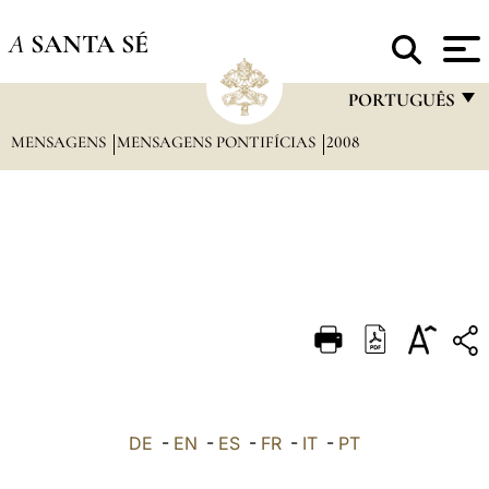
A
SANTA SÉ
PORTUGUÊS
MENSAGENS
MENSAGENS PONTIFÍCIAS
2008
FRANÇAIS
ENGLISH
ITALIANO
PORTUGUÊS
ESPAÑOL
DEUTSCH
POLSKI
العربيّة
DE
-
EN
-
ES
-
FR
-
IT
-
PT
中文