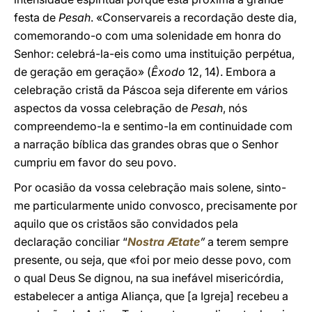
festa de
Pesah
. «Conservareis a recordação deste dia,
comemorando-o com uma solenidade em honra do
Senhor: celebrá-la-eis como uma instituição perpétua,
de geração em geração» (
Êxodo
12, 14). Embora a
celebração cristã da Páscoa seja diferente em vários
aspectos da vossa celebração de
Pesah
, nós
compreendemo-la e sentimo-la em continuidade com
a narração bíblica das grandes obras que o Senhor
cumpriu em favor do seu povo.
Por ocasião da vossa celebração mais solene, sinto-
me particularmente unido convosco, precisamente por
aquilo que os cristãos são convidados pela
declaração conciliar “
Nostra Ætate
”
a terem sempre
presente, ou seja, que «foi por meio desse povo, com
o qual Deus Se dignou, na sua inefável misericórdia,
estabelecer a antiga Aliança, que [a Igreja] recebeu a