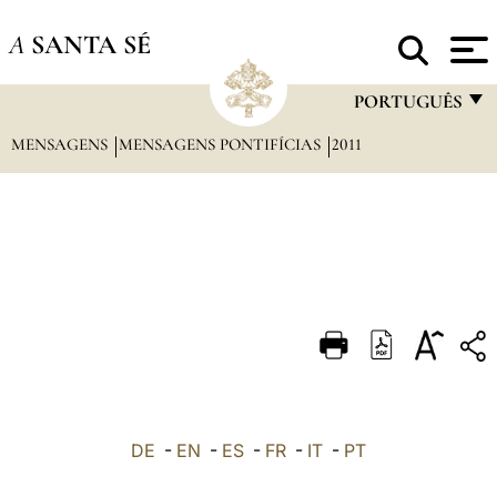
A
SANTA SÉ
PORTUGUÊS
MENSAGENS
MENSAGENS PONTIFÍCIAS
2011
FRANÇAIS
ENGLISH
ITALIANO
PORTUGUÊS
ESPAÑOL
DEUTSCH
POLSKI
العربيّة
DE
-
EN
-
ES
-
FR
-
IT
-
PT
中文