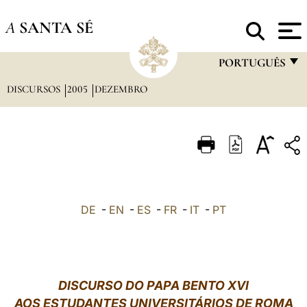
A
SANTA SÉ
PORTUGUÊS
DISCURSOS
2005
DEZEMBRO
FRANÇAIS
ENGLISH
ITALIANO
PORTUGUÊS
ESPAÑOL
DE
-
EN
-
ES
-
FR
-
IT
-
PT
DEUTSCH
POLSKI
العربيّة
DISCURSO DO PAPA BENTO XVI
AOS ESTUDANTES UNIVERSITÁRIOS DE ROMA
中文