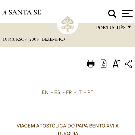
A
SANTA SÉ
PORTUGUÊS
DISCURSOS
2006
DEZEMBRO
FRANÇAIS
ENGLISH
ITALIANO
PORTUGUÊS
ESPAÑOL
EN
-
ES
-
FR
-
IT
-
PT
DEUTSCH
POLSKI
العربيّة
VIAGEM APOSTÓLICA DO PAPA BENTO XVI À
TURQUIA
中文