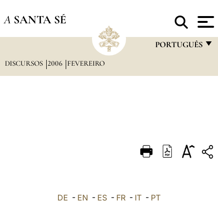
A
SANTA SÉ
PORTUGUÊS
DISCURSOS
2006
FEVEREIRO
FRANÇAIS
ENGLISH
ITALIANO
PORTUGUÊS
ESPAÑOL
DEUTSCH
POLSKI
العربيّة
DE
-
EN
-
ES
-
FR
-
IT
-
PT
中文